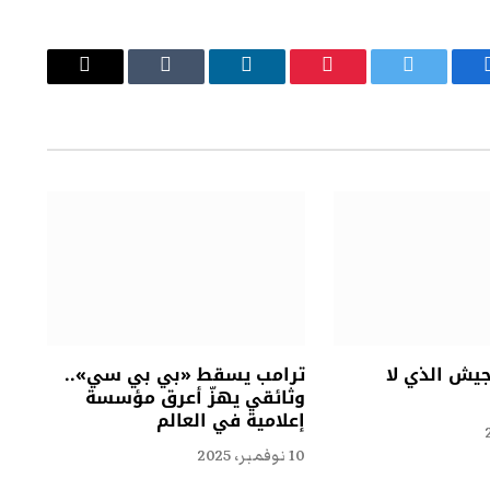
يسبوك
تويتر
بينتيريست
لينكدإن
Tumblr
البريد
الإلكتروني
جيش الذي لا
ترامب يسقط «بي بي سي»..
وثائقي يهزّ أعرق مؤسسة
إعلامية في العالم
10 نوفمبر، 2025