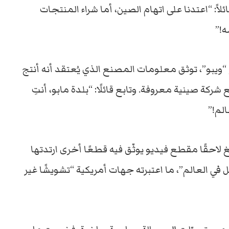
ً: “اعتدنا على اتهام الصين، أما شراء المنتجات
ه!”
ويبو”، توثق معلومات المصنع الذي يُعتقد أنه أنتج
ركة صينية معروفة. وتابع قائلًا: “بلدة مابو، أنتِ
لم!”
 لاحقًا مقطع فيديو يوثّق فيه قطعًا أخرى ارتدتها
 “الصين تُنتج 70٪ من الدانتيل في العالم”، ما اعتبرته جهات أمريكية “تشويشًا غير