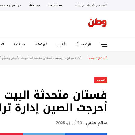
الخميس, أغسطس 6, 2026
Contact us
Sitemap
من نحن / Who we are
الرئيسية
تقارير
الهدهد
حياتنا
فيد
أنت الآن تتصفح:
أرشيف وطن
»
الهدهد
»
فستان متحدثة البيت الأبيض يفجّر أز
الهدهد
فستان متحدثة البيت ال
أحرجت الصين إدارة ترا
سالم حنفي
20 أبريل، 2025