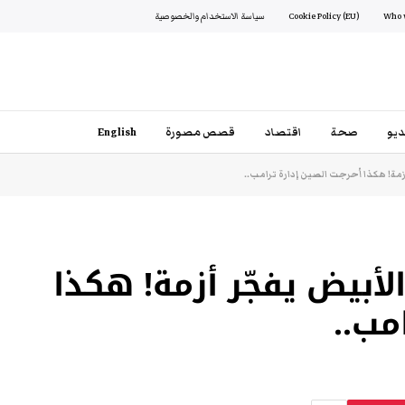
Cookie Policy (EU)
سياسة الاستخدام والخصوصية
يو
صحة
اقتصاد
قصص مصورة
English
مة! هكذا أحرجت الصين إدارة ترامب..
أبيض يفجّر أزمة! هكذا
مب..