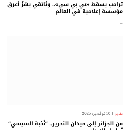
ترامب يسقط «بي بي سي».. وثائقي يهزّ أعرق
مؤسسة إعلامية في العالم
…
10 نوفمبر، 2025
تقارير
من الجزائر إلى ميدان التحرير.. “نُخبة السيسي”