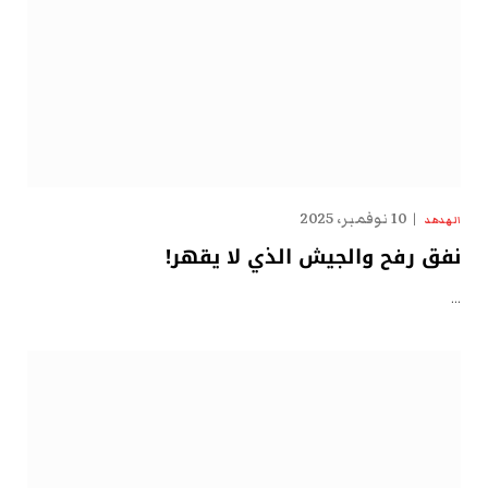
10 نوفمبر، 2025
الهدهد
نفق رفح والجيش الذي لا يقهر!
…