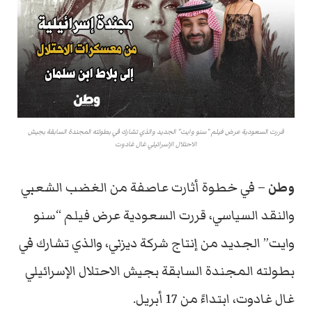
قررت السعودية عرض فيلم "سنو وايت" الجديد والذي تشارك في بطولته المجندة السابقة بجيش
الاحتلال الإسرائيلي غال غادوت
وطن
– في خطوة أثارت عاصفة من الغضب الشعبي
والنقد السياسي، قررت السعودية عرض فيلم “سنو
وايت” الجديد من إنتاج شركة ديزني، والذي تشارك في
بطولته المجندة السابقة بجيش الاحتلال الإسرائيلي
غال غادوت، ابتداءً من 17 أبريل.