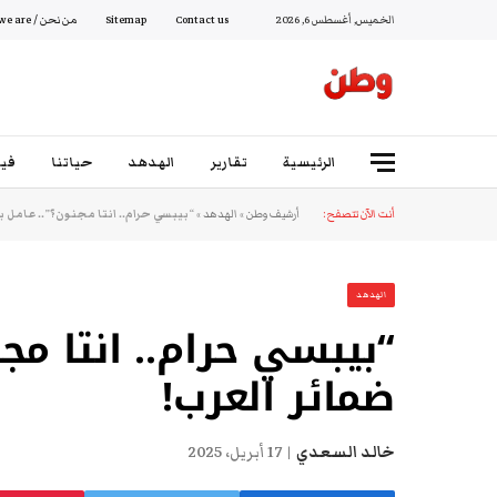
الخميس, أغسطس 6, 2026
Contact us
Sitemap
من نحن / Who we are
الرئيسية
تقارير
الهدهد
حياتنا
فيد
أنت الآن تتصفح:
أرشيف وطن
»
الهدهد
»
“بيبسي حرام.. انتا مجنون؟”.. عامل ب
الهدهد
“بيبسي حرام.. انتا مجن
ضمائر العرب!
خالد السعدي
17 أبريل، 2025