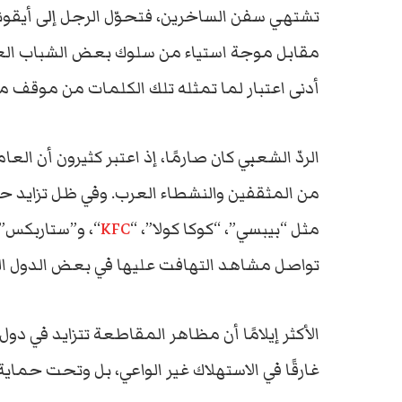
تشتهي سفن الساخرين، فتحوّل الرجل إلى أيقونة
مقابل موجة استياء من سلوك بعض الشباب ال
أدنى اعتبار لما تمثله تلك الكلمات من موقف مب
الردّ الشعبي كان صارمًا، إذ اعتبر كثيرون أن العا
من المثقفين والنشطاء العرب. وفي ظل تزايد 
مثل “بيبسي”، “كوكا كولا”، “
KFC
“، و”ستاربكس” 
تواصل مشاهد التهافت عليها في بعض الدول الع
الأكثر إيلامًا أن مظاهر المقاطعة تتزايد في دول
غارقًا في الاستهلاك غير الواعي، بل وتحت حم