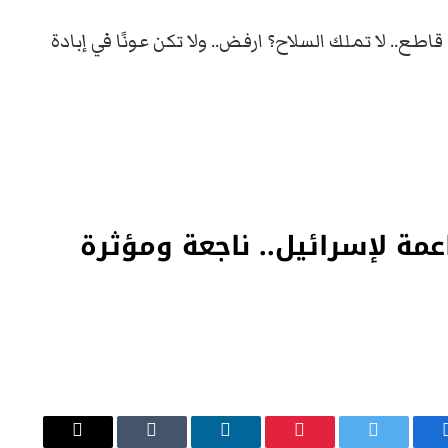
اطع.. لا تملك السلاح؟ ارفض.. ولا تكن عونًا في إبادة
مة لإسرائيل.. ناجعة ومؤثرة
يسبوك
تويتر
بينتيريست
لينكدإن
Tumblr
البريد