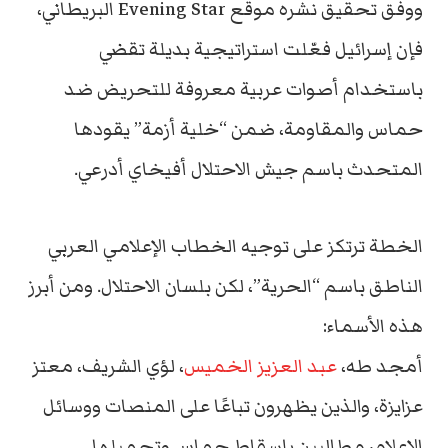
ووفق تحقيق نشره موقع Evening Star البريطاني،
فإن إسرائيل فعّلت استراتيجية بديلة تقضي
باستخدام أصوات عربية معروفة للتحريض ضد
حماس والمقاومة، ضمن “خلية أزمة” يقودها
المتحدث باسم جيش الاحتلال أفيخاي أدرعي.
الخطة ترتكز على توجيه الخطاب الإعلامي العربي
الناطق باسم “الحرية”، لكن بلسان الاحتلال. ومن أبرز
هذه الأسماء:
أمجد طه،
عبد العزيز الخميس
، لؤي الشريف، معتز
عزايزة، والذين يظهرون تباعًا على المنصات ووسائل
الإعلام، مطالبين بإسقاط حماس وتحميلها