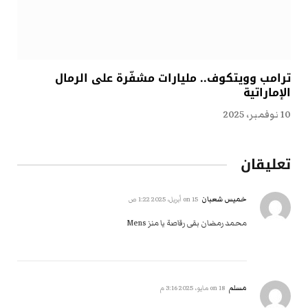
ترامب وويتكوف.. مليارات مشفّرة على الرمال
الإماراتية
10 نوفمبر، 2025
تعليقان
خميس شعبان
on
15 أبريل، 2025 1:22 ص
محمد رمضان بقى رقاصة يا منز Mens
مسلم
on
18 مايو، 2025 3:16 م