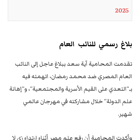
2025
بلاغ
رسمي
للنائب
العام
تقدمت
المحامية
آية
سعد
ببلاغ
عاجل
إلى
النائب
العام
المصري
ضد
محمد
رمضان،
اتهمته
فيه
بـ
“
التعدي
على
القيم
الأسرية
والمجتمعية
“
،
و
“
إهانة
علم
الدولة
”
خلال
مشاركته
في
مهرجان
عالمي
شهير
.
وأكدت
المحامية
أن
رفع
علم
مصر
أثناء
ارتداء
زي
لا