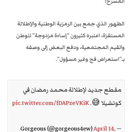
المسرح
!
الظهور
الذي
جمع
بين
الرمزية
الوطنية
والإطلالة
المستفزة،
اعتبره
كثيرون
“
إساءة
مزدوجة
”
للوطن
والقيم
المجتمعية،
ودفع
البعض
إلى
وصفه
بـ
“
استعراض
فج
وغير
مسؤول
“.
مقطع جديد لإطلالة محمد رمضان في
كوتشيلا 😅.
pic.twitter.com/fDAPzeVKiK
April 14,
— Gorgeous (@gorgeous4ew)