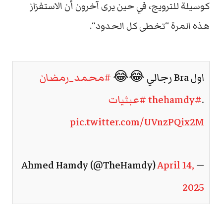
كوسيلة
للترويج،
في
حين
يرى
آخرون
أن
الاستفزاز
هذه
المرة
“
تخطى
كل
الحدود
“.
اول Bra رجالي 😂😂
#محمد_رمضان
.
#thehamdy
#عبثيات
pic.twitter.com/UVnzPQix2M
April 14,
— Ahmed Hamdy (@TheHamdy)
2025