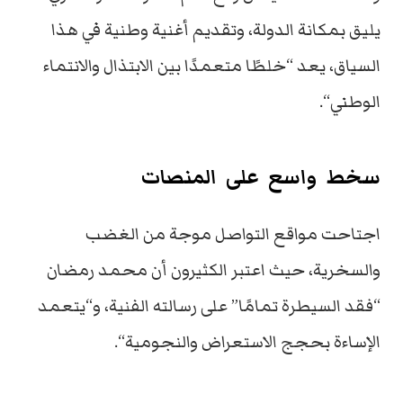
يليق
بمكانة
الدولة،
وتقديم
أغنية
وطنية
في
هذا
السياق،
يعد
“
خلطًا
متعمدًا
بين
الابتذال
والانتماء
الوطني
“.
سخط
واسع
على
المنصات
اجتاحت
مواقع
التواصل
موجة
من
الغضب
والسخرية،
حيث
اعتبر
الكثيرون
أن
محمد
رمضان
“
فقد
السيطرة
تمامًا
”
على
رسالته
الفنية،
و
“
يتعمد
الإساءة
بحجج
الاستعراض
والنجومية
“.