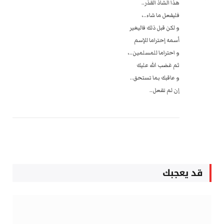
هذا الشاذ القذر..
فليفعل ما شاء..،
و لكن قبل ذلك فاليغير
أسمه إحتراما للإسم
و احتراما للمسلمين..،
ثم غضب الله عليك
و عاقبك بما تستحق..
إن لم تفعل..
قد يعجبك