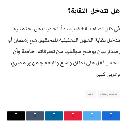
هل
تتدخل
النقابة؟
في
ظل
تصاعد
الغضب،
بدأ
الحديث
عن
احتمالية
تدخل
نقابة
المهن
التمثيلية
للتحقيق
مع
رمضان
أو
إصدار
بيان
يوضح
موقفها
من
تصرفاته
.
خاصة
وأن
الحفل
نُقل
على
نطاق
واسع
وتابعه
جمهور
مصري
وعربي
كبير
.
محمد رمضان
مصر
فيسبوك
تويتر
بينتيريست
لينكدإن
Tumblr
البريد