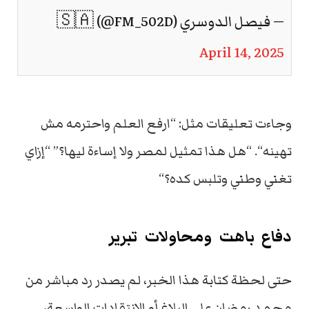
— فيصل الدوسري 🇸🇦 (@FM_502D)
April 14, 2025
وجاءت
تعليقات
مثل
: “
ارفع
العلم
واحترمه
مش
تهينه
“. “
هل
هذا
تمثيل
لمصر
ولا
إساءة
ليها؟
” “
إزاي
تغني
وطني
وتلبس
كده؟
“
دفاع
باهت
ومحاولات
تبرير
حتى
لحظة
كتابة
هذا
الخبر،
لم
يصدر
رد
مباشر
من
محمد
رمضان
على
البلاغ
أو
الانتقادات
الواسعة،