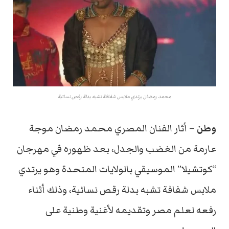
محمد رمضان يرتدي ملابس شفافة تشبه بدلة رقص نسائية
وطن
– أثار
الفنان
المصري
محمد
رمضان
موجة
عارمة
من
الغضب
والجدل،
بعد
ظهوره
في
مهرجان
“
كوتشيلا
”
الموسيقي
بالولايات
المتحدة
وهو
يرتدي
ملابس
شفافة
تشبه
بدلة
رقص
نسائية،
وذلك
أثناء
رفعه
لعلم
مصر
وتقديمه
لأغنية
وطنية
على