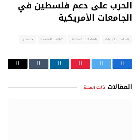
الحرب على دعم فلسطين في
الجامعات الأمريكية
السلطات الأميركية
القضية الفلسطينية
الولايات المتحدة
فلسطين
فيسبوك
تويتر
بينتيريست
لينكدإن
Tumblr
البريد
الإلكتروني
المقالات
ذات الصلة