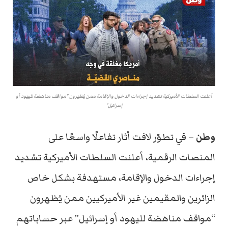
أعلنت السلطات الأميركية تشديد إجراءات الدخول والإقامة ممن يُظهرون "مواقف مناهضة لليهود أو
إسرائيل"
وطن
– في تطوّر لافت أثار تفاعلًا واسعًا على
المنصات الرقمية، أعلنت السلطات الأميركية تشديد
إجراءات الدخول والإقامة، مستهدفة بشكل خاص
الزائرين والمقيمين غير الأميركيين ممن يُظهرون
“مواقف مناهضة لليهود أو إسرائيل” عبر حساباتهم