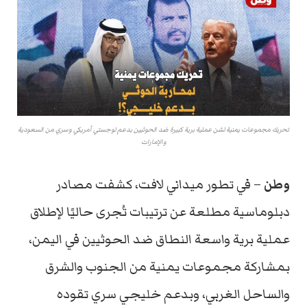
تحريك مجموعات يمنية لشن عملية برية كبيرة ضد الحوثيين بدعم لوجستي أمريكي وسري من السعودية
والإمارات
وطن
– في تطور ميداني لافت، كشفت مصادر
دبلوماسية مطلعة عن ترتيبات تُجرى حاليًا لإطلاق
عملية برية واسعة النطاق ضد الحوثيين في اليمن،
بمشاركة مجموعات يمنية من الجنوب والشرق
والساحل الغربي، وبدعم خليجي سري تقوده