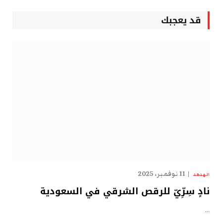
قد يعجبك
11 نوفمبر، 2025
الهدهد
نادٍ سِرِّيّ للرقص الشرقي في السعودية
…