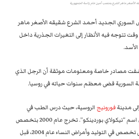
قه الأصغر ماهر الشرع بمنصب أمين عام رئاسة الجمهورية
ئيس السوري الجديد أحمد الشرع شقيقه الأصغر ماهر
ت تتوجه فيه الأنظار إلى التغيرات الجذرية داخل
الأسد.
كشفت مصادر خاصة ومعلومات موثقة أن الرجل الذي
 السورية قضى معظم سنوات حياته في روسيا.
فورونيج
الروسية، حيث درس الطب في
أكاديمية فورونيج الحكومية الطبية التي تحمل اسم “نيكولاي بوردينكو”. تخرج عام 2000 بتخصص
في “الطب العام”، ثم واصل دراسته ليحصل على تخصص في التوليد وأمراض النساء عام 2004، قبل