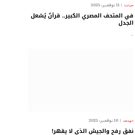
11 نوفمبر، 2025
حياتنا
في المتحف المصري الكبير.. قرآنٌ يُشعل
الجدل
…
10 نوفمبر، 2025
الهدهد
نفق رفح والجيش الذي لا يقهر!