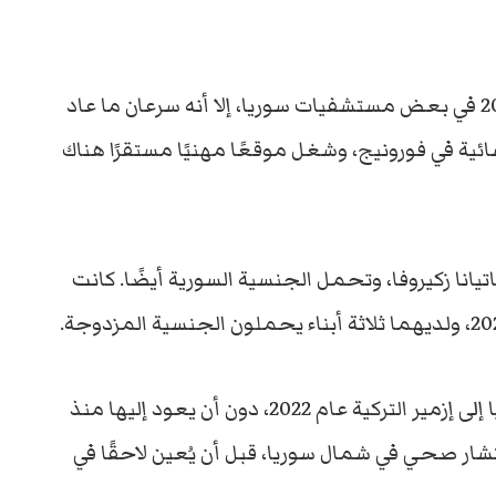
عمل ماهر لفترة محدودة بين عامي 2004 و2013 في بعض مستشفيات سوريا، إلا أنه سرعان ما عاد
ئية في فورونيج، وشغل موقعًا مهنيًا مستقرًا هناك
يانا زكيروفا، وتحمل الجنسية السورية أيضًا. كانت
بحسب الوثائق المتاحة، غادر ماهر الشرع روسيا إلى إزمير التركية عام 2022، دون أن يعود إليها منذ
ر صحي في شمال سوريا، قبل أن يُعين لاحقًا في