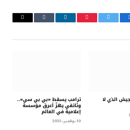
يسبوك
تويتر
بينتيريست
لينكدإن
Tumblr
البريد
الإلكتروني
جيش الذي لا
ترامب يسقط «بي بي سي»..
وثائقي يهزّ أعرق مؤسسة
إعلامية في العالم
10 نوفمبر، 2025