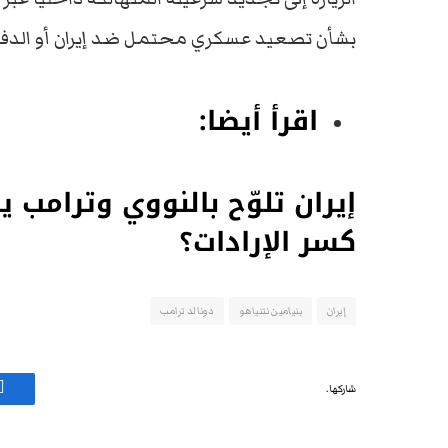
بشأن تصعيد عسكري محتمل ضد إيران أو الدفع 
اقرأ أيضا:
إيران تلوّح بالنووي وترامب 
كسر الإرادات؟
إيران
بنيامين نتنياهو
دونالد ترامب
شاركها.
ف