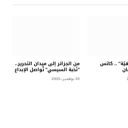
ّة” .. كاتس
من الجزائر إلى ميدان التحرير..
ان
“نُخبة السيسي” تُواصل الإبداع
10 نوفمبر، 2025