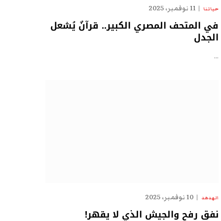
11 نوفمبر، 2025
حياتنا
في المتحف المصري الكبير.. قرآنٌ يُشعل
الجدل
…
10 نوفمبر، 2025
الهدهد
نفق رفح والجيش الذي لا يقهر!