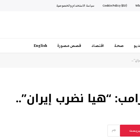
Cookie Policy (EU)
سياسة الاستخدام والخصوصية
يو
صحة
اقتصاد
قصص مصورة
English
ان”..
مب: “هيا نضرب إيران”..
يريست