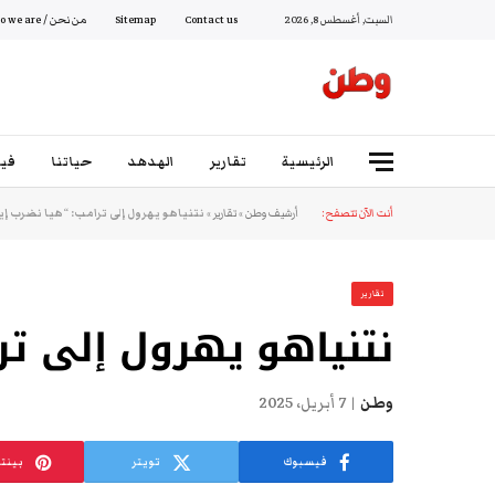
السبت, أغسطس 8, 2026
Contact us
Sitemap
من نحن / Who we are
الرئيسية
تقارير
الهدهد
حياتنا
فيد
أنت الآن تتصفح:
أرشيف وطن
»
تقارير
»
نتنياهو يهرول إلى ترامب: “هيا نضرب إير
تقارير
نتنياهو يهرول إلى ترا
وطن
7 أبريل، 2025
فيسبوك
تويتر
بينت