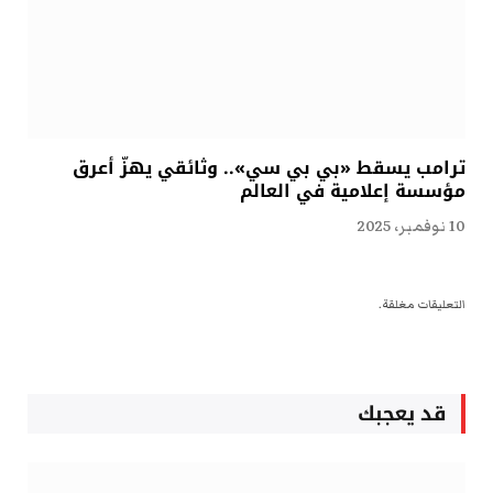
ترامب يسقط «بي بي سي».. وثائقي يهزّ أعرق
مؤسسة إعلامية في العالم
10 نوفمبر، 2025
التعليقات مغلقة.
قد يعجبك