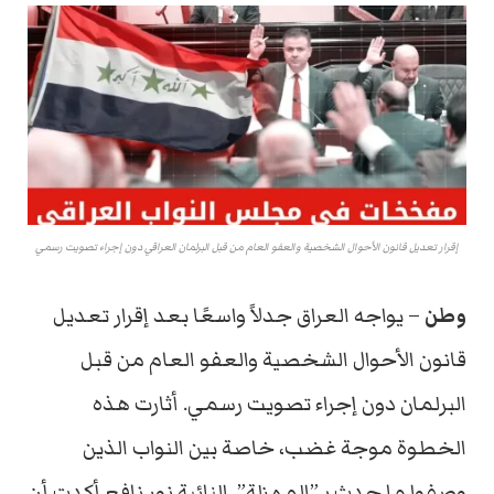
إقرار تعديل قانون الأحوال الشخصية والعفو العام من قبل البرلمان العراقي دون إجراء تصويت رسمي
وطن
– يواجه العراق جدلاً واسعًا بعد إقرار تعديل
قانون الأحوال الشخصية والعفو العام من قبل
البرلمان دون إجراء تصويت رسمي. أثارت هذه
الخطوة موجة غضب، خاصة بين النواب الذين
وصفوا ما حدث بـ”المهزلة”. النائبة نور نافع أكدت أن