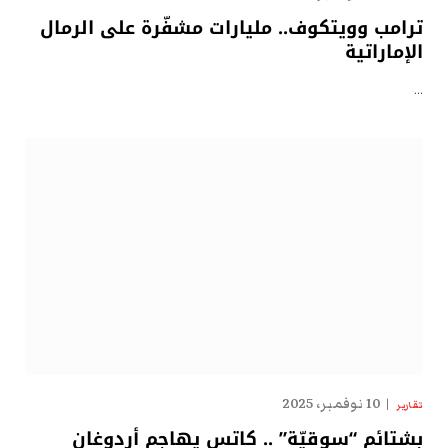
ترامب وويتكوف.. مليارات مشفّرة على الرمال
الإماراتية
…
10 نوفمبر، 2025
تقارير
بشتائم “سوقيّة” .. كاتس يهاجم أردوغان