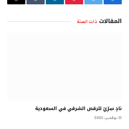
فيسبوك
تويتر
بينتيريست
لينكدإن
Tumblr
البريد
الإلكتروني
المقالات
ذات الصلة
نادٍ سِرِّيّ للرقص الشرقي في السعودية
11 نوفمبر، 2025