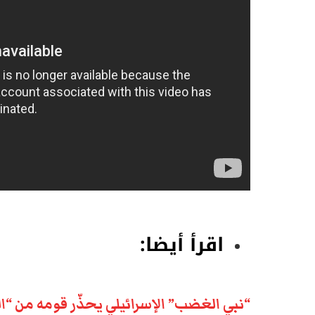
اقرأ أيضا:
“نبي الغضب” الإسرائيلي يحذّر قومه من “ال