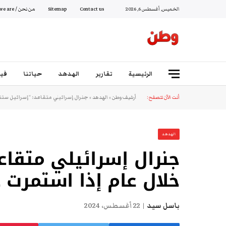
الخميس, أغسطس 6, 2026
Contact us
Sitemap
من نحن / Who we are
الرئيسية
تقارير
الهدهد
حياتنا
فيد
أنت الآن تتصفح:
أرشيف وطن
»
الهدهد
»
جنرال إسرائيلي متقاعد: “إسرائيل ستن
الهدهد
جنرال إسرائيلي متقاع
خلال عام إذا استمرت 
باسل سيد
22 أغسطس، 2024