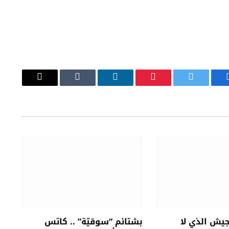
يسبوك
تويتر
بينتيريست
لينكدإن
Tumblr
البريد
الإلكتروني
جيش الذي لا
بشتائم “سوقيّة” .. كاتس