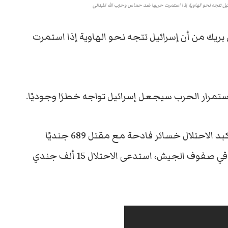
يل تتجه نحو الهاوية إذا استمرت حربها ضد حماس وحزب الله اللبناني
بريك من أن إسرائيل تتجه نحو الهاوية إذا استمرت
ستمرار الحرب سيجعل إسرائيل تواجه خطرًا وجوديًا.
وأضاف أن الحرب في غزة تفقد معناها، حيث تكبد الاحتلال خسائر فادحة مع مقتل 689 جنديًا
وجرح أكثر من 10 آلاف. في محاولة لسد النقص في صفوف الجيش، استدعى الاحتلال 15 ألف جندي