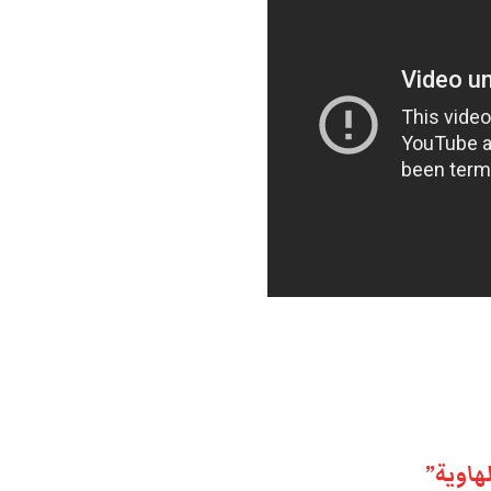
هاوية”