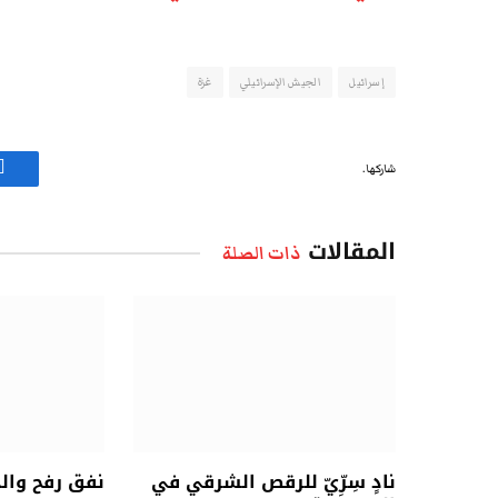
إسرائيل
الجيش الإسرائيلي
غزة
شاركها.
ف
المقالات
ذات الصلة
نادٍ سِرِّيّ للرقص الشرقي في
نفق رفح وال