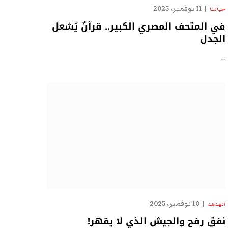
11 نوفمبر، 2025
حياتنا
في المتحف المصري الكبير.. قرآنٌ يُشعل
الجدل
…
10 نوفمبر، 2025
الهدهد
نفق رفح والجيش الذي لا يقهر!