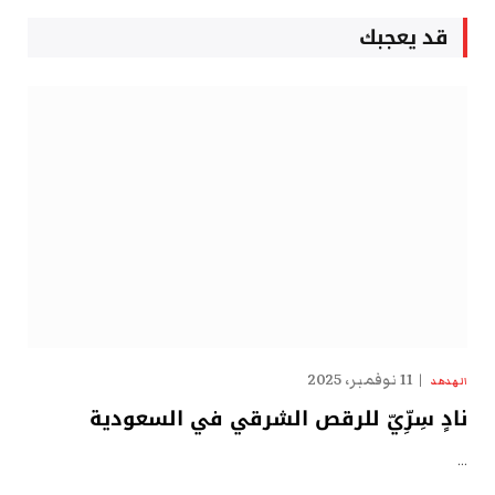
قد يعجبك
11 نوفمبر، 2025
الهدهد
نادٍ سِرِّيّ للرقص الشرقي في السعودية
…