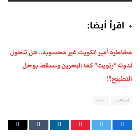
اقرأ أيضا:
مخاطرة أمير الكويت غير محسوبة.. هل تتحول
لدولة “رتويت” كما البحرين وتسقط بوحل
التطبيع؟!
أمير الكويت
الكويت
فيسبوك
تويتر
بينتيريست
لينكدإن
Tumblr
البريد
الإلكتروني