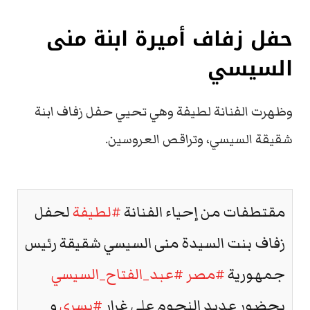
حفل زفاف أميرة ابنة منى
السيسي
وظهرت الفنانة لطيفة وهي تحيي حفل زفاف ابنة
شقيقة السيسي، وتراقص العروسين.
مقتطفات من إحياء الفنانة
#لطيفة
لحفل
زفاف بنت السيدة منى السيسي شقيقة رئيس
جمهورية
#مصر
#عبد_الفتاح_السيسي
بحضور عديد النجوم على غرار
#يسرى
و