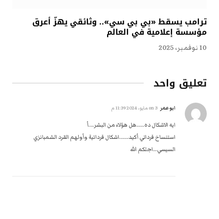
ترامب يسقط «بي بي سي».. وثائقي يهزّ أعرق
مؤسسة إعلامية في العالم
10 نوفمبر، 2025
تعليق واحد
ابوعمر
on
3 مايو، 2024 11:39 م
ايه الاشكال ده……هل هؤلاء من البشر….أ
استنساخ قرداتي أكيد…….اشكال قرداتية وأولهم القرد الشمبانزي
السيسي…اجلكم الله