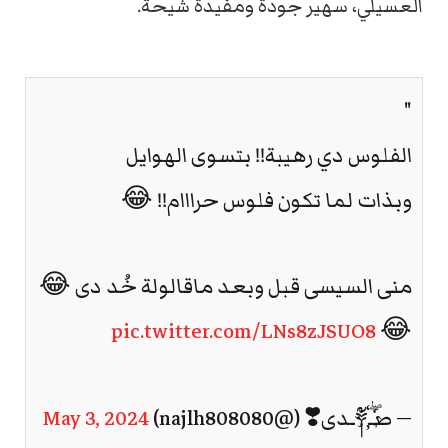
العسيلي، سهير جودة ومفيدة شيحة.
"
الفلوس دي رهيبة!! بتسوى الهوايل
وبذات لما تكون فلوس حرااام!! 😂
منى السيسى قبل وبعد ماقالولة خُد دى 😂
pic.twitter.com/LNs8zJSUO8
😂
— صـ༈ۖ҉ـدى❣️ (@najlh808080)
May 3, 2024