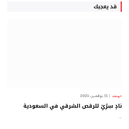
قد يعجبك
11 نوفمبر، 2025
الهدهد
نادٍ سِرِّيّ للرقص الشرقي في السعودية
…