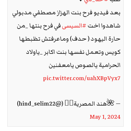
بعد فيديو فرح بنت الهزاز مصطفي مدبولي
شاهدوا اخت
#السيسى
في فرح بنتها _من
حارة اليهود ( حدف) وماعرفتش تظبطها
كويس وتعمل نفسها بنت اكابر _ياولاد
الحرامية يالصوص يامعفنين
pic.twitter.com/uahXBpVyx7
— 🌺هند المصرية🧎‍♀️ (@hind_selim22)
May 1, 2024