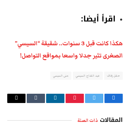
اقرأ أيضا:
هكذا كانت قبل 3 سنوات.. شقيقة “السيسي”
الصغرى تثير جدلا واسعا بمواقع التواصل!
حفل زفاف
عبد الفتاح السيسي
منى السيسي
فيسبوك
تويتر
بينتيريست
لينكدإن
Tumblr
البريد
الإلكتروني
المقالات
ذات الصلة