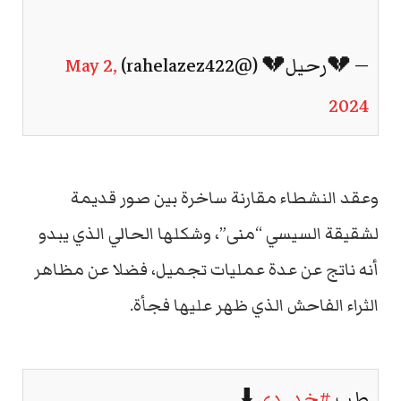
— 💔رحيل💔 (@rahelazez422)
May 2,
2024
وعقد النشطاء مقارنة ساخرة بين صور قديمة
لشقيقة السيسي “منى”، وشكلها الحالي الذي يبدو
أنه ناتج عن عدة عمليات تجميل، فضلا عن مظاهر
الثراء الفاحش الذي ظهر عليها فجأة.
طب
#خد_دي
⬇️