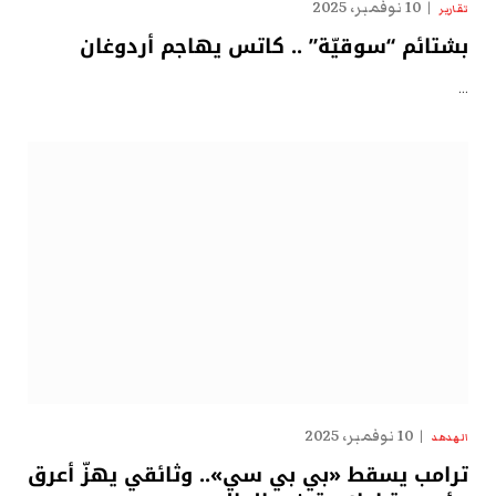
10 نوفمبر، 2025
تقارير
بشتائم “سوقيّة” .. كاتس يهاجم أردوغان
…
10 نوفمبر، 2025
الهدهد
ترامب يسقط «بي بي سي».. وثائقي يهزّ أعرق