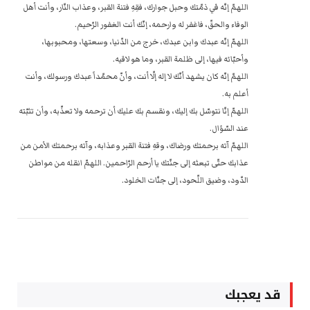
اللهمّ إنّه في ذمّتك وحبل جوارك، فقِهِ فتنة القبر، وعذاب النّار، وأنت أهل
الوفاء والحقّ، فاغفر له وارحمه، إنّك أنت الغفور الرّحيم.
اللهمّ إنّه عبدك وابن عبدك، خرج من الدّنيا، وسعتها، ومحبوبها،
وأحبّائه فيها، إلى ظلمة القبر، وما هو لاقيه.
اللهمّ إنّه كان يشهد أنّك لا إله إلّا أنت، وأنّ محمّداً عبدك ورسولك، وأنت
أعلم به.
اللهمّ إنّا نتوسّل بك إليك، ونقسم بك عليك أن ترحمه ولا تعذّبه، وأن تثبّته
عند السّؤال.
اللهمّ آته برحمتك ورضاك، وقهِ فتنة القبر وعذابه، وآته برحمتك الأمن من
عذابك حتّى تبعثه إلى جنّتك يا أرحم الرّاحمين. اللهمّ انقله من مواطن
الدّود، وضيق اللّحود، إلى جنّات الخلود.
قد يعجبك