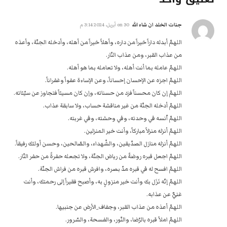
جنات الخلد ان شاء الله
on
30 أبريل، 2024 3:14 م
اللهمّ أبدله داراً خيراً من داره، وأهلاً خيراً من أهله، وأدخله الجنّة، وأعذه
من عذاب القبر، ومن عذاب النّار.
اللهمّ عامله بما أنت أهله، ولا تعامله بما هو أهله.
اللهمّ اجزه عن الإحسان إحساناً، وعن الإساءة عفواً وغفراناً.
اللهمّ إن كان محسناً فزد من حسناته، وإن كان مسيئاً فتجاوز عن سيّئاته.
اللهمّ أدخله الجنّة من غير مناقشة حساب، ولا سابقة عذاب.
اللهمّ اّنسه في وحدته، وفي وحشته، وفي غربته.
اللهمّ أنزله منزلاً مباركاً، وأنت خير المنزلين.
اللهمّ أنزله منازل الصدّيقين، والشّهداء، والصّالحين، وحسن أولئك رفيقاً.
اللهمّ اجعل قبره روضةً من رياض الجنّة، ولا تجعله حفرةً من حفر النّار.
اللهمّ افسح له في قبره مدّ بصره، وافرش قبره من فراش الجنّة.
اللهمّ إنّه نَزَل بك وأنت خير منزولٍ به، وأصبح فقيراً إلى رحمتك، وأنت
غنيٌّ عن عذابه.
اللهمّ أعذه من عذاب القبر، وجفاف ِالأرض عن جنبيها.
اللهمّ املأ قبره بالرّضا، والنّور، والفسحة، والسّرور.