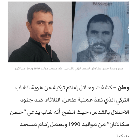
صور وهوية حسن سكالانان الشهيد التركي بالقدس.. إمام مسجد مواليد 1990 ودخل من الأردن
وطن
– كشفت وسائل إعلام تركية عن هوية الشاب
التركي الذي نفذ عملية طعن، الثلاثاء، ضد جنود
الاحتلال بالقدس، حيث اتضح أنه شاب يدعى “حسن
سكالانان” من مواليد 1990 ويعمل إمام مسجد
بتركيا.