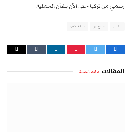
رسمي من تركيا حتى الآن بشأن العملية.
القدس
سائح تركي
عملية طعن
فيسبوك
تويتر
بينتيريست
لينكدإن
Tumblr
البريد
الإلكتروني
المقالات
ذات الصلة