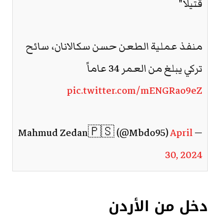
قتيلا"
منفذ عملية الطعن حسن سكالانان، سائح
تركي يبلغ من العمر 34 عاماً
pic.twitter.com/mENGRao9eZ
April
— Mahmud Zedan🇵🇸 (@Mbdo95)
30, 2024
دخل من الأردن