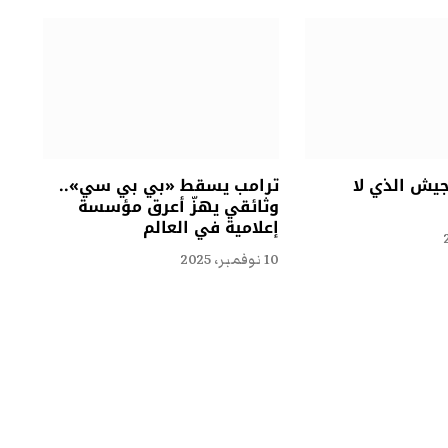
جيش الذي لا
ترامب يسقط «بي بي سي»..
وثائقي يهزّ أعرق مؤسسة
إعلامية في العالم
10 نوفمبر، 2025