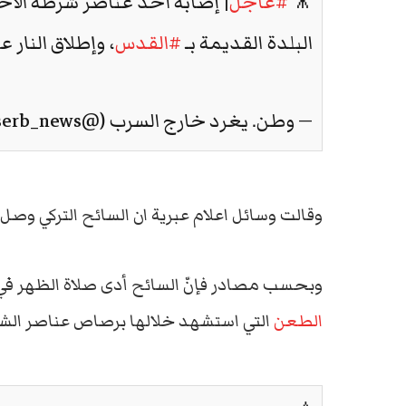
🎥
#عاجل
| إصابة أحد عناصر شرطة الا
البلدة القديمة بـ
#القدس
، وإطلاق النار ع
— وطن. يغرد خارج السرب (@watanserb_news)
وقالت وسائل اعلام عبرية ان السائح التركي وصل 
وبحسب مصادر فإنّ السائح أدى صلاة الظهر في
الطعن
التي استشهد خلالها برصاص عناصر الشرط