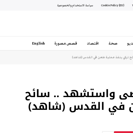
Cookie Policy (EU)
سياسة الاستخدام والخصوصية
يو
صحة
اقتصاد
قصص مصورة
English
ئح تركي ينفذ عملية طعن في القدس (شاهد)
ى واستشهد .. سائح
ن في القدس (شاهد)