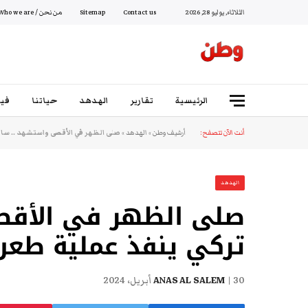
الثلاثاء, يوليو 28, 2026
Contact us
Sitemap
من نحن / Who we are
الرئيسية
تقارير
الهدهد
حياتنا
فيد
أنت الآن تتصفح:
أرشيف وطن
»
الهدهد
»
صلى الظهر في الأقصى واستشهد .. سا
الهدهد
صلى الظهر في الأقص
تركي ينفذ عملية طع
30 أبريل، 2024
ANAS AL SALEM