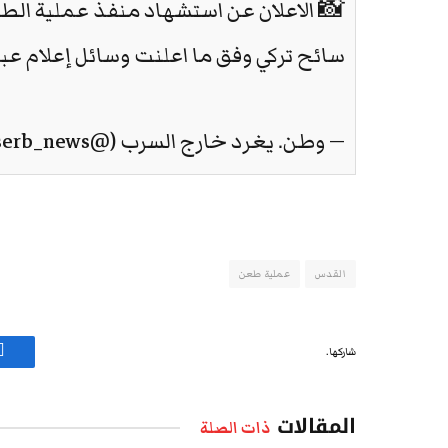
📸 الاعلان عن استشهاد منفذ عملية الطع
سائح تركي وفق ما اعلنت وسائل إعلام عبر
— وطن. يغرد خارج السرب (@watanserb_news)
القدس
عملية طعن
شاركها.
ف
المقالات
ذات الصلة