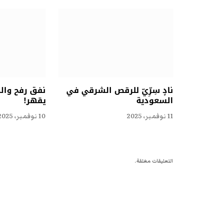
نادٍ سِرِّيّ للرقص الشرقي في
نفق رفح وال
السعودية
يقهر!
11 نوفمبر، 2025
10 نوفمبر، 2025
التعليقات مغلقة.