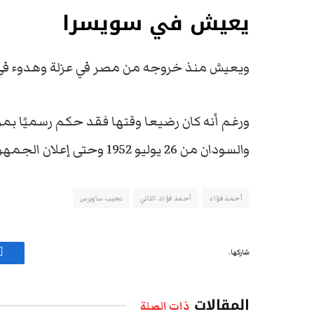
يعيش في سويسرا
ويعيش منذ خروجه من مصر في عزلة وهدوء في
ورغم أنه كان رضيعا وقتها فقد حكم رسميًا بمو
والسودان من 26 يوليو 1952 وحتى إعلان الجمهورية في 18 يونيو 1953 عندما تم خلعه.
أحمد فؤاد
أحمد فؤاد الثاني
نجيب ساويرس
شاركها.
ف
المقالات
ذات الصلة