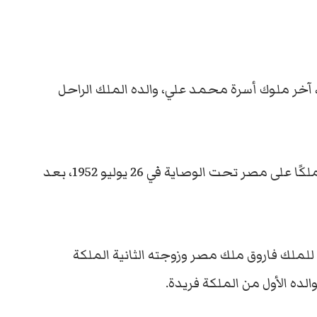
ي، آخر ملوك أسرة محمد علي، والده الملك الراحل
وهو من مواليد 16 يناير 1952، بالقاهرة، وأصبح ملكًا على مصر تحت الوصاية في 26 يوليو 1952، بعد
للملك فاروق ملك مصر وزوجته الثانية الملكة