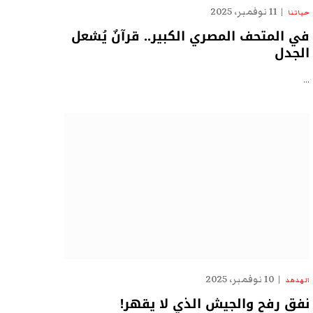
11 نوفمبر، 2025
حياتنا
في المتحف المصري الكبير.. قرآنٌ يُشعل
الجدل
…
10 نوفمبر، 2025
الهدهد
نفق رفح والجيش الذي لا يقهر!