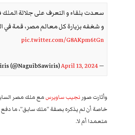
سعدت بلقاء و التعرف على جلالة الملك فؤ
و شغفه بزيارة كل معالم مصر، قمة في ال
pic.twitter.com/G8AKpm6tGn
April 13, 2024
— Naguib Sawiris (@NaguibSawiris)
وأثارت صور
نجيب ساويرس
مع ملك مصر السابق 
خاصة أن لم يذكره بصفة “ملك سابق”، ما دفع كث
متعمدا أم لا.