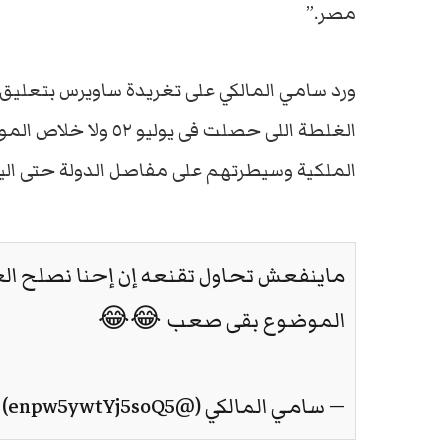
مصر.”
ورد سامي المالكي على تغريدة ساويرس بتعليق
الغلطة اللى حصلت فى 
الملكية وسيطرتهم على مفاصل الدولة حتى ال
الموضوع بقى صعب 😂😂
— سامي المالكي (@enpw5ywtYj5soQ5)