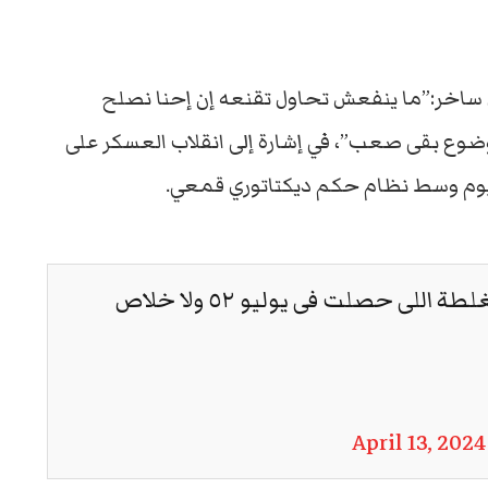
 ساخر:”ما ينفعش تحاول تقنعه إن إحنا نصلح
يوليو ٥٢ ولا خلاص الموضوع بقى صعب”، في إشارة إلى انقلاب العسكر على
يوم وسط نظام حكم ديكتاتوري قمعي.
ماينفعش تحاول تقنعه إن إحنا نصلح الغلطة اللى حصلت فى يوليو ٥٢ ولا خلاص
April 13, 2024