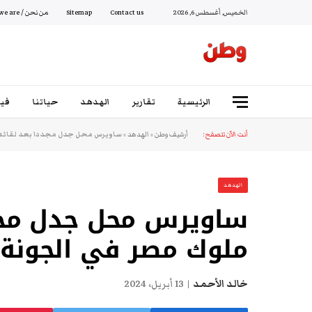
الخميس, أغسطس 6, 2026
Contact us
Sitemap
من نحن / Who we are
الرئيسية
تقارير
الهدهد
حياتنا
فيد
أنت الآن تتصفح:
أرشيف وطن
»
الهدهد
»
ساويرس محل جدل مجددا بعد لقائه ب
الهدهد
ساويرس محل جدل مجدد
ملوك مصر في الجونة 
خالد الأحمد
13 أبريل، 2024