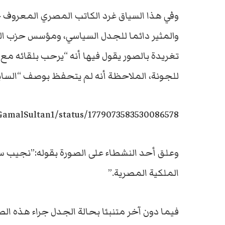
وفي هذا السياق غرد الكاتب المصري المعروف
والمثير دائما للجدل السياسي، ومؤسس حزب ال
تغريدة بالصور يقول فيها أنه “يرحب بلقائه مع (
للجونة، الملاحظة أنه لم يتحفظ بوصف “السابق
/GamalSultan1/status/1779073583530086578
وعلق أحد النشطاء على الصورة بقوله:”نجيب سا
الملكية المصرية.”
فيما دون آخر متنبئا بحالة الجدل جراء هذه ا