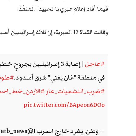
فيما أفاد إعلام عبري بـ”تحييد” المنفّذ.
وقالت القناة 12 العبرية، إن ثلاثة إسرائيليين أصيبوا بجروح خطرة، جراء عملية طعن في جان يفنة.
#عاجل
| إصابة 3 إسرائيليين بج
في منطقة "غان يفني" شرق أسدود.
#طوفا
#ضرب_النشميات_عار
#الاردن_خط_احم
pic.twitter.com/BApeoa6DOo
— وطن. يغرد خارج السرب (@watanserb_news)