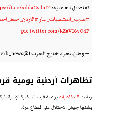
تفاصيل العملية:
tps://t.co/xddaGsduD1
#ضرب_النشميات_عار
#الاردن_خط_احم
pic.twitter.com/kZaV16vQ4P
— وطن. يغرد خارج السرب (@watanserb_news)
تظاهرات أردنية يومية قرب
وباتت
التظاهرات
يومية قرب السفارة الإسرائيلي
يشنها جيش الاحتلال على قطاع غزة.