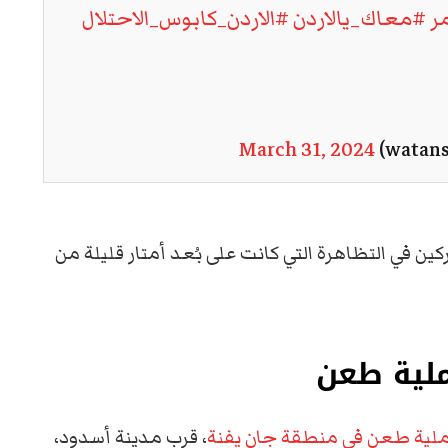
ر
#معاك_يالاردن
#الاردن_كابوس_الاحتلال
March 31, 2024
ن في التظاهرة التي كانت على بُعد أمتار قليلة من
لية طعن في منطقة جان يفنة
، قرب مدينة أسدود،