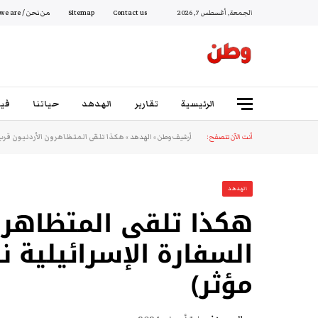
الجمعة, أغسطس 7, 2026
Contact us
Sitemap
من نحن / Who we are
الرئيسية
تقارير
الهدهد
حياتنا
فيد
أنت الآن تتصفح:
أرشيف وطن
»
الهدهد
»
هكذا تلقى المتظاهرون الأردنيون قرب 
الهدهد
هكذا تلقى المتظاهرو
السفارة الإسرائيلية ن
مؤثر)