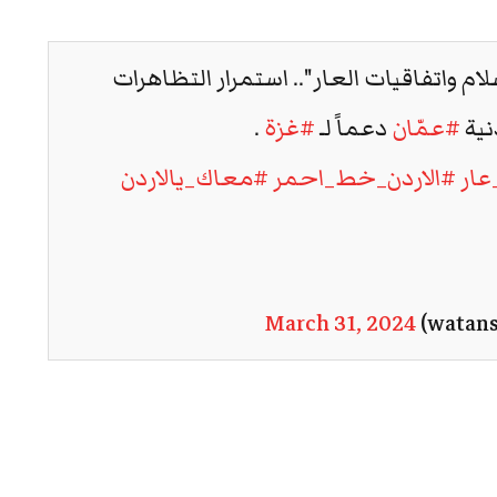
واتفاقيات العار".. استمرار التظاهرات
نية
#عمّان
دعماً لـ
#غزة
.
ار
#الاردن_خط_احمر
#معاك_يالاردن
March 31, 2024