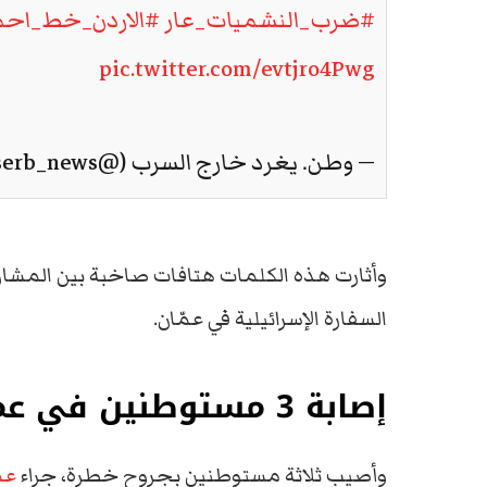
#ضرب_النشميات_عار
#الاردن_خط_احم
pic.twitter.com/evtjro4Pwg
— وطن. يغرد خارج السرب (@watanserb_news)
وأثارت هذه الكلمات هتافات صاخبة بين المشاركي
السفارة الإسرائيلية في عمّان.
إصابة 3 مستوطنين في عملية طعن
وأصيب ثلاثة مستوطنين بجروح خطرة، جراء
عم