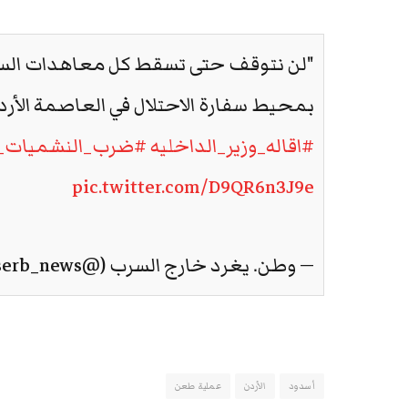
"لن نتوقف حتى تسقط كل معاهدات السلام 
بمحيط سفارة الاحتلال في العاصمة الأرد
#اقاله_وزير_الداخليه
#ضرب_النشميات_ع
pic.twitter.com/D9QR6n3J9e
— وطن. يغرد خارج السرب (@watanserb_news)
أسدود
الأردن
عملية طعن