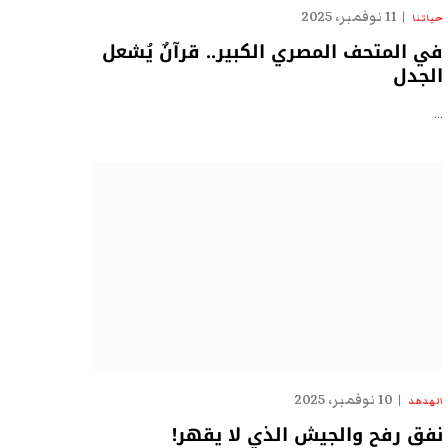
11 نوفمبر، 2025
حياتنا
في المتحف المصري الكبير.. قرآنٌ يُشعل
الجدل
…
10 نوفمبر، 2025
الهدهد
نفق رفح والجيش الذي لا يقهر!