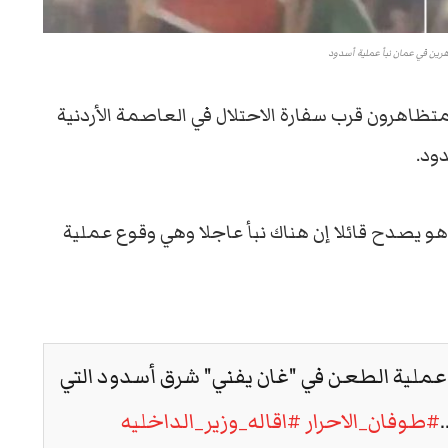
رين في عمان نبأ عملية أسدود
تظاهرون قرب سفارة الاحتلال في العاصمة الأردنية
ود.
و يصدح قائلا إن هناك نبأ عاجلا وهي وقوع عملية
عملية الطعن في "غان يفني" شرق أسدود التي
#طوفان_الاحرار
#اقاله_وزير_الداخليه