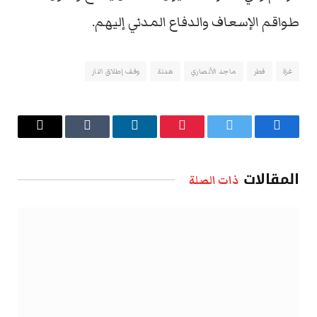
طواقم الإسعاف والدفاع المدني إليهم.
غزة
قطر
ماجد الأنصاري
هدنة
وقف إطلاق النار
فيسبوك
تويتر
بينتيريست
لينكدإن
Tumblr
البريد
الإلكتروني
المقالات
ذات الصلة