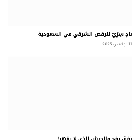
نادٍ سِرِّيّ للرقص الشرقي في السعودية
11 نوفمبر، 2025
نفق رفح والجيش الذي لا يقهر!