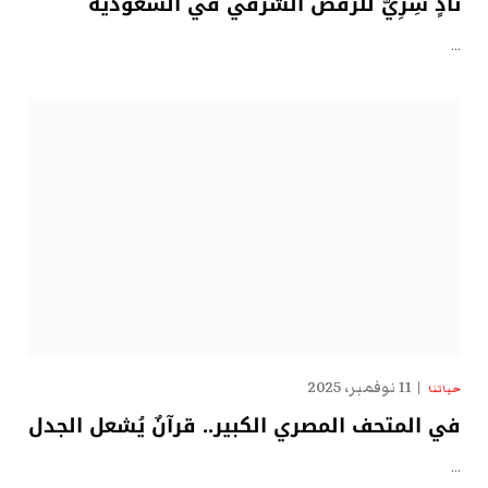
نادٍ سِرِّيّ للرقص الشرقي في السعودية
…
11 نوفمبر، 2025
حياتنا
في المتحف المصري الكبير.. قرآنٌ يُشعل الجدل
…