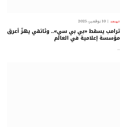
10 نوفمبر، 2025
الهدهد
ترامب يسقط «بي بي سي».. وثائقي يهزّ أعرق
مؤسسة إعلامية في العالم
…