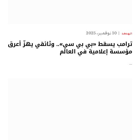
10 نوفمبر، 2025
الهدهد
ترامب يسقط «بي بي سي».. وثائقي يهزّ أعرق
مؤسسة إعلامية في العالم
…