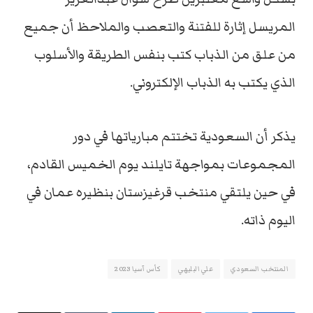
المريسل إثارة للفتنة والتعصب والملاحظ أن جميع
من علق من الذباب كتب بنفس الطريقة والأسلوب
الذي يكتب به الذباب الإلكتروني.
يذكر أن السعودية تختتم مبارياتها في دور
المجموعات بمواجهة تايلند يوم الخميس القادم،
في حين يلتقي منتخب قرغيزستان بنظيره عمان في
اليوم ذاته.
المنتخب السعودي
علي البليهي
كأس آسيا 2023