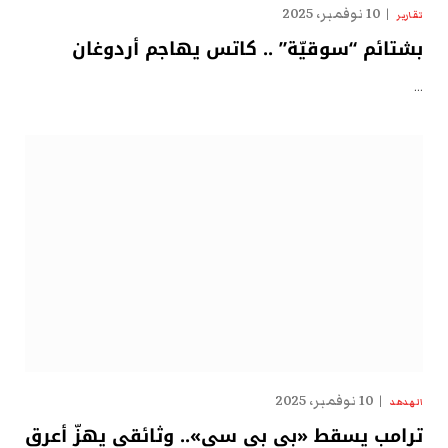
10 نوفمبر، 2025
تقارير
بشتائم “سوقيّة” .. كاتس يهاجم أردوغان
…
10 نوفمبر، 2025
الهدهد
ترامب يسقط «بي بي سي».. وثائقي يهزّ أعرق