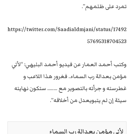
تمرد على ظلمهم”.
https://twitter.com/Saadialdmjani/status/17492
57695318704523
وكتب أحمد العمار عن فيديو أحمد البليهي: “لأني
مؤمن بعدالة رب السماء.. فغرور هذا اللاعب و
غطرسته و جرأته بالتصوير مع …….. ستكون نهايته
سيئة إن لم يتبويعدل من أخلاقه”.
لأني مؤمن بعدالة رب السماء