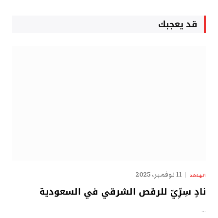
قد يعجبك
11 نوفمبر، 2025
الهدهد
نادٍ سِرِّيّ للرقص الشرقي في السعودية
…