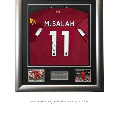
بيع قميص محمد صالح للتبرع به لصالح فلسطين