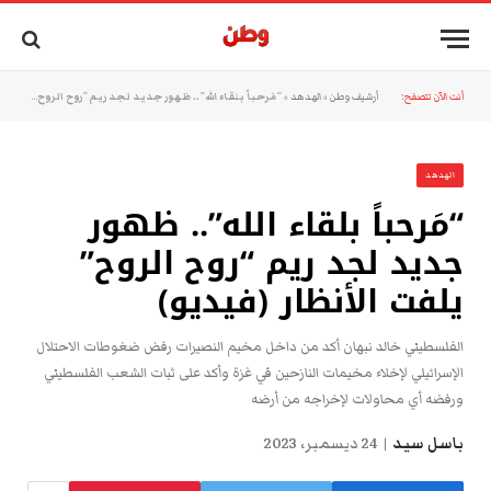
أنت الآن تتصفح:
أرشيف وطن
»
الهدهد
»
“مَرحباً بلقاء الله”.. ظهور جديد لجد ريم “روح الروح” يلفت الأنظار (فيديو)
الهدهد
“مَرحباً بلقاء الله”.. ظهور
جديد لجد ريم “روح الروح”
يلفت الأنظار (فيديو)
الفلسطيني خالد نبهان أكد من داخل مخيم النصيرات رفض ضغوطات الاحتلال
الإسرائيلي لإخلاء مخيمات النازحين في غزة وأكد على ثبات الشعب الفلسطيني
ورفضه أي محاولات لإخراجه من أرضه
باسل سيد
24 ديسمبر، 2023