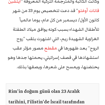
وكانت الكاتبة والمترجمة التركية المعروفة “
آيتشين
قانات أوغلو
” قد دعت لتخصيص يوم 23 من شهر
كانون الأول/ ديسمبر من كل عام، يوما عالمياً
للأطفال الشهداء بسبب كونه يوافق ميلاد الطفلة
الغزاوية الشهيدة ريم، التي اشتهرت بلقب “روح
الروح” بعد ظهورها في
مقطع
مصور مؤثر عقب
استشهادها في قصف إسرائيلي، يحملها جدها وهو
يحتضنها، ويمسح على شعرها، ويصفها بذلك.
Rim'in doğum günü olan 23 Aralık
tarihini, Filistin'de İsrail tarafından