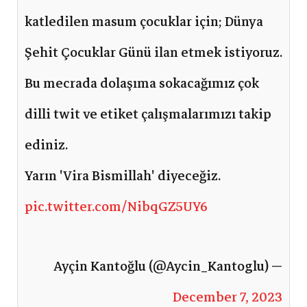
katledilen masum çocuklar için; Dünya
Şehit Çocuklar Günü ilan etmek istiyoruz.
Bu mecrada dolaşıma sokacağımız çok
dilli twit ve etiket çalışmalarımızı takip
ediniz.
Yarın 'Vira Bismillah' diyeceğiz.
pic.twitter.com/NibqGZ5UY6
— Ayçin Kantoğlu (@Aycin_Kantoglu)
December 7, 2023