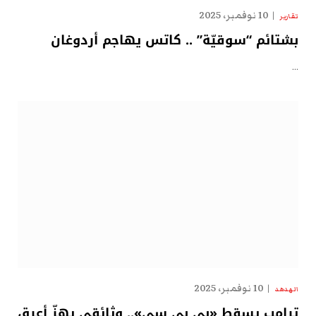
10 نوفمبر، 2025
تقارير
بشتائم “سوقيّة” .. كاتس يهاجم أردوغان
…
10 نوفمبر، 2025
الهدهد
ترامب يسقط «بي بي سي».. وثائقي يهزّ أعرق