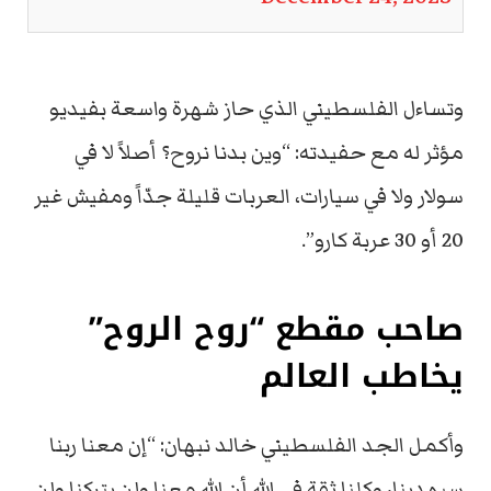
وتساءل الفلسطيني الذي حاز شهرة واسعة بفيديو
مؤثر له مع حفيدته: “وين بدنا نروح؟ أصلاً لا في
سولار ولا في سيارات، العربات قليلة جدّاً ومفيش غير
20 أو 30 عربة كارو”.
صاحب مقطع “روح الروح”
يخاطب العالم
وأكمل الجد الفلسطيني خالد نبهان: “إن معنا ربنا
سيهدينا، وكلنا ثقة في الله أن الله معنا ولن يتركنا ولن