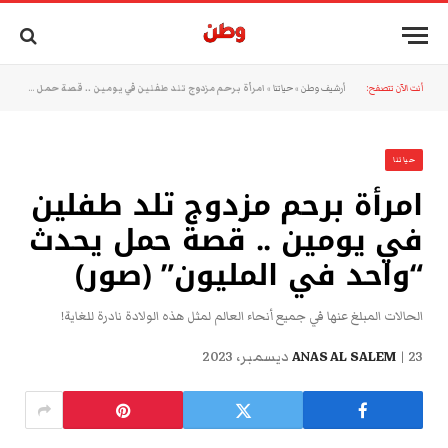
أنت الآن تتصفح:
أرشيف وطن
»
حياتنا
»
امرأة برحم مزدوج تلد طفلين في يومين .. قصة حمل يحدث “واحد في المليون” (صور)
حياتنا
امرأة برحم مزدوج تلد طفلين
في يومين .. قصة حمل يحدث
“واحد في المليون” (صور)
الحالات المبلغ عنها في جميع أنحاء العالم لمثل هذه الولادة نادرة للغاية!
23 ديسمبر، 2023
ANAS AL SALEM