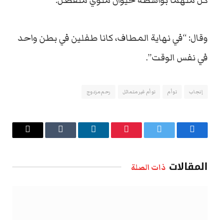
كل منهما بواسطة حيوان منوي منفصل.
وقال: “في نهاية المطاف، كانا طفلين في بطن واحد
في نفس الوقت”.
إنجاب
توأم
توأم غير متماثل
رحم مزدوج
فيسبوك
تويتر
بينتيريست
لينكدإن
Tumblr
البريد
الإلكتروني
المقالات
ذات الصلة