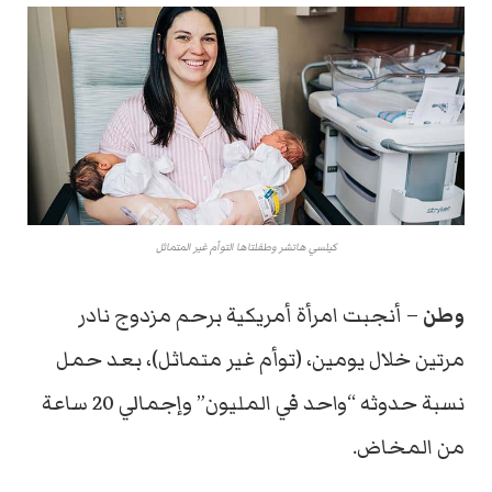
كيلسي هاتشر وطفلتاها التوأم غير المتماثل
وطن
– أنجبت امرأة أمريكية برحم مزدوج نادر
مرتين خلال يومين، (توأم غير متماثل)، بعد حمل
نسبة حدوثه “واحد في المليون” وإجمالي 20 ساعة
من المخاض.