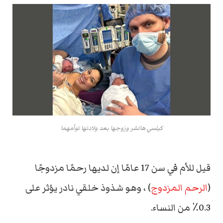
كيلسي هاتشر وزوجها بعد ولادتها توأمهما
قيل للأم في سن 17 عامًا إن لديها رحمًا مزدوجًا
(
الرحم المزدوج
) ، وهو شذوذ خلقي نادر يؤثر على
0.3٪ من النساء.