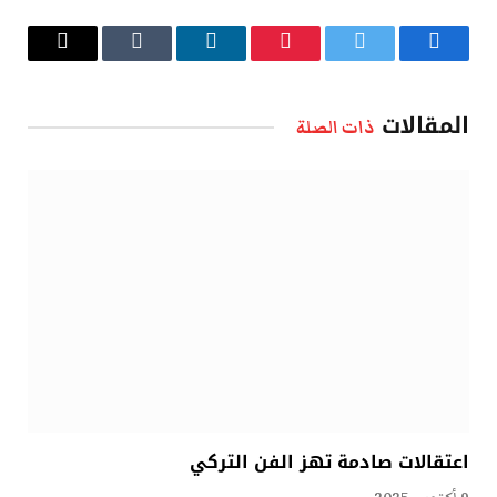
فيسبوك
تويتر
بينتيريست
لينكدإن
Tumblr
البريد
الإلكتروني
المقالات
ذات الصلة
اعتقالات صادمة تهز الفن التركي