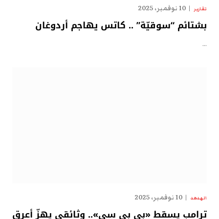
10 نوفمبر، 2025
تقارير
بشتائم “سوقيّة” .. كاتس يهاجم أردوغان
…
10 نوفمبر، 2025
الهدهد
ترامب يسقط «بي بي سي».. وثائقي يهزّ أعرق