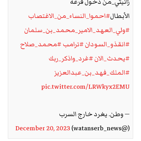
زانيتي_من دخول قرعة
الأبطال
#احموا_النساء_من_الاغتصاب
#ولي_العهد_الامير_محمد_بن_سلمان
#انقذو_السودان
#ترامب
#محمد_صلاح
#يحدث_الان
#غرد_واذكر_ربك
#الملك_فهد_بن_عبدالعزيز
pic.twitter.com/LRWkyx2EMU
— وطن. يغرد خارج السرب
December 20, 2023
(@watanserb_news)