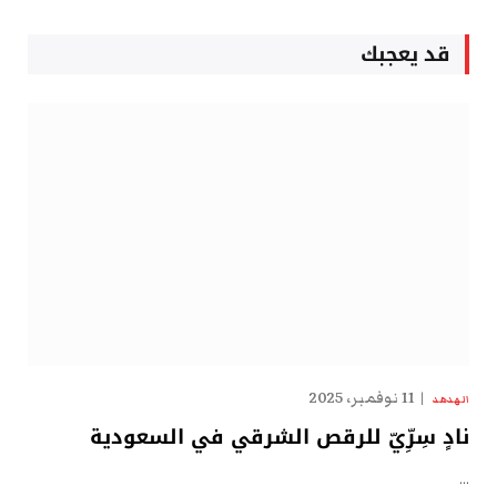
قد يعجبك
11 نوفمبر، 2025
الهدهد
نادٍ سِرِّيّ للرقص الشرقي في السعودية
…