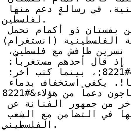
تحمل الكوفية الفلسطينية، في رسالةٍ دعم منها 
لفلسطين.

نسرين طافش تتضامن مع فلسطين بفستان ذو أكمام تحمل 
ة الفلسطينية (انستغرام)
ولم تلاقي طريقة تضامن الفنانة نسرين طافش مع فلسطين، 
إعجاب رواد مواقع التواصل، إذ قال أحدهم مستغرباً: 
&#8220;هو دة الدعم؟&#8221;، بينما كتب آخر: 
&#8220;تدعم بأكمامها!. يكفي استخفاف بدماء 
الفلسطينيين، لا يحتاجون دعماً من هؤلاء&#8221;.

في المقابل، عبّر قسم آخر من جمهور الفنانة عن 
إعجابهم بإطلالتها، وأسلوبها في التضامن مع الشعب 
الفلسطيني.
