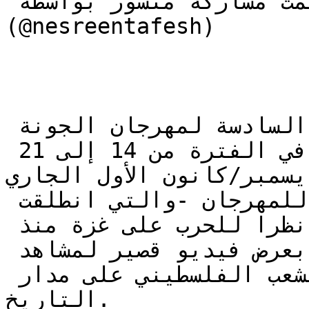
(@‏‎nesreentafesh‎‏)‎‏

وجرى افتتاح الدورة السادسة لمهرجان الجونة 
السينمائي، التي تقام في الفترة من 14 إلى 21 
ديسمبر/كانون الأول الجاري.
وبدأت النسخة السادسة للمهرجان -والتي انطلقت 
استثنائيا بعد تأجيل مرتين نظرا للحرب على غزة منذ 
أكتوبر/تشرين الأول الماضي- بعرض فيديو قصير لمشاهد 
من أفلام تتناول معاناة الشعب الفلسطيني على مدار 
التاريخ.
