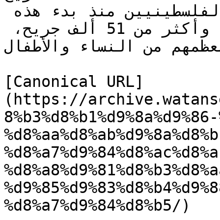
وقد ارتفعت حصيلة الشهداء الفلسطينيين منذ بدء هذه 
الحرب إلى قرابة 19 ألفا وأكثر من 51 ألف جريح، 
معظمهم من النساء والأطفال.
[Canonical URL]
(https://archive.watans
8%b3%d8%b1%d9%8a%d9%86-
%d8%aa%d8%ab%d9%8a%d8%b
%d8%a7%d9%84%d8%ac%d8%a
%d8%a8%d9%81%d8%b3%d8%a
%d9%85%d9%83%d8%b4%d9%8
%d8%a7%d9%84%d8%b5/)