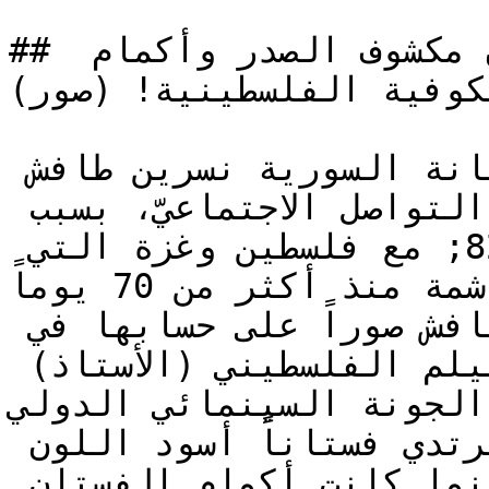
## نسرين طافش تثير الجدل بفستان مكشوف الصدر وأكمام 
لكوفية الفلسطينية! (صور)
وطن &#8211; تعرّضت الفنانة السورية نسرين طافش 
لانتقادات من رواد مواقع التواصل الاجتماعيّ، بسبب 
طريقة &#8220;تضامنها&#8221; مع فلسطين وغزة التي 
تتعرضت لحرب اسرائيلية غاشمة منذ أكثر من 70 يوماً.

جاء ذلك بعدما نشرت نسرين طافش صوراً على حسابها في 
انستغرام، خلال حضورها عرض الفيلم الفلسطيني (الأستاذ) 
الجونة السينمائي الدولي.
وظهرت نسرين طافش وهي ترتدي فستاناً أسود اللون 
(مفتوحاً عند منطقة الصدر)، بينما كانت أكمام الفستان 