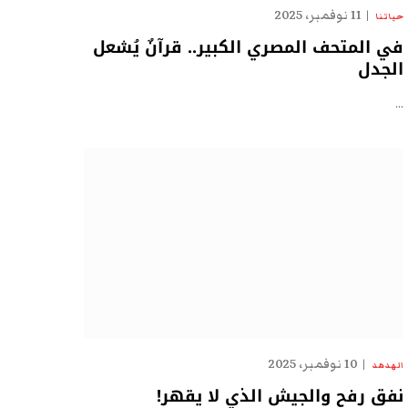
11 نوفمبر، 2025
حياتنا
في المتحف المصري الكبير.. قرآنٌ يُشعل
الجدل
…
10 نوفمبر، 2025
الهدهد
نفق رفح والجيش الذي لا يقهر!