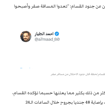
 عن جنود القسام: “تعدوا المسافة صفر وأصبحوا
القسام لحظة قتل جنود الاحتلال من مسافر صفر
كثر من ذلك بكثير مما يعلنها حسبما تؤكده القسام،
إلا أن قوات الاحتلال أقرت في وقت سابق، الاثنين، بإصابة 48 جنديا بجروح خلال الساعات الـ24