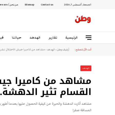
الجمعة, أغسطس 7, 2026
Contact us
Sitemap
من نحن / Who we are
الرئيسية
تقارير
الهدهد
حياتنا
فيد
أنت الآن تتصفح:
أرشيف وطن
»
الهدهد
»
مشاهد من كاميرا جيش الاحتلال نشرت
الهدهد
مشاهد من كاميرا جيش
القسام تثير الدهشة.
مشاهد أثارت الدهشة والحيرة عن كيفية الحصول عليها بعدما أظهر ب
المسافة صفر!