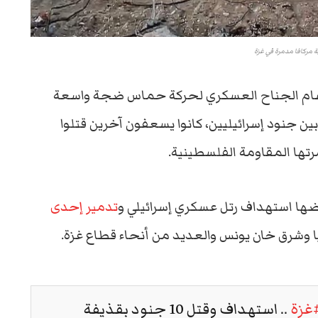
 مركافا مدمرة في غزة
لقسام الجناح العسكري لحركة حماس ضجة واسعة
 جنود إسرائيليين، كانوا يسعفون آخرين قتلوا
تها المقاومة الفلسطينية.
ا استهداف رتل عسكري إسرائيلي و
تدمير إحدى
 وشرق خان يونس والعديد من أنحاء قطاع غزة.
غزة
.. استهداف وقتل 10 جنود بقذيفة