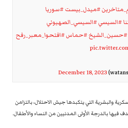
_متاخرين
#ميدل_بيست
#سوريا
ا
#السيسي
#السيسي_الصهيوني
#حسين_الشيخ
#حماس
#افتحوا_معبر_رفح
pic.twitter.c
December 18, 2023
ية والبشرية التي يتكبدها جيش الاحتلال، بالتزامن
فيها بالدرجة الأولى المدنيين من النساء والأطفال.