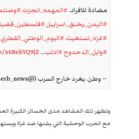
مضادة للافراد.
#المهمه_انجزت
#وصلتم
#اليمن_يخنق_اسراييل
#فلسطين_قضيتن
#غزه_تستغيث
#اليوم_الوطني_القطري
#وايل_الدحدوح
#ادلب
…
om/x6BekYQ9jZ
— وطن. يغرد خارج السرب (@watanserb_news)
وتظهر تلك المشاهد مدى الخسائر الكبيرة العسكر
مع الحرب الوحشية التي يشنها ضد غزة ويستهدف 