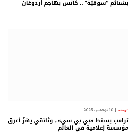
بشتائم “سوقيّة” .. كاتس يهاجم أردوغان
…
10 نوفمبر، 2025
الهدهد
ترامب يسقط «بي بي سي».. وثائقي يهزّ أعرق
مؤسسة إعلامية في العالم