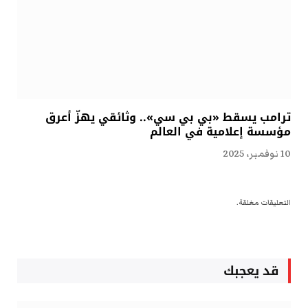
ترامب يسقط «بي بي سي».. وثائقي يهزّ أعرق
مؤسسة إعلامية في العالم
10 نوفمبر، 2025
التعليقات مغلقة.
قد يعجبك