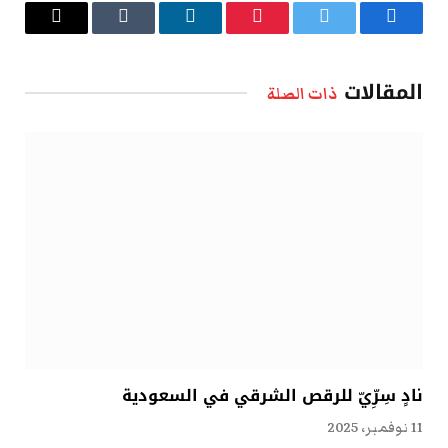
فيسبوك
تويتر
بينتيريست
لينكدإن
Tumblr
البريد
الإلكتروني
المقالات
ذات الصلة
نادٍ سِرِّيّ للرقص الشرقي في السعودية
11 نوفمبر، 2025