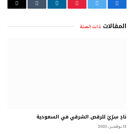
فيسبوك
تويتر
بينتيريست
لينكدإن
Tumblr
البريد
الإلكتروني
المقالات
ذات الصلة
نادٍ سِرِّيّ للرقص الشرقي في السعودية
11 نوفمبر، 2025