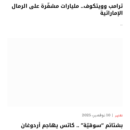
ترامب وويتكوف.. مليارات مشفّرة على الرمال
الإماراتية
…
10 نوفمبر، 2025
تقارير
بشتائم “سوقيّة” .. كاتس يهاجم أردوغان