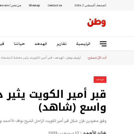
الجمعة, أغسطس 7, 2026
Contact us
Sitemap
من نحن / Who we are
الرئيسية
تقارير
الهدهد
حياتنا
فيد
أنت الآن تتصفح:
أرشيف وطن
»
الهدهد
»
قبر أمير الكويت يثير دهشة النشطاء
الهدهد
قبر أمير الكويت يثير
واسع (شاهد)
وفق مغردين فإن شكل قبر أمير الكويت الراحل الشيخ نواف الأحمد وب
خالد الأحمد
17 ديسمبر، 2023