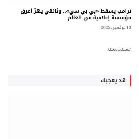
ترامب يسقط «بي بي سي».. وثائقي يهزّ أعرق
مؤسسة إعلامية في العالم
10 نوفمبر، 2025
التعليقات مغلقة.
قد يعجبك