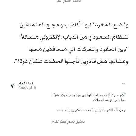
تعليق باسم “ليو”
وفضح المغرد “ليو” أكاذيب وحجج المتملقين
للنظام السعودي من الذباب الإلكتروني متسائلاً:
“وين العقود والشركات الي متعاقدين معها
وعشانها مش قادرين تأجلوا الحفلات عشان غزة؟”.
تعليق باسم قصة كفاح