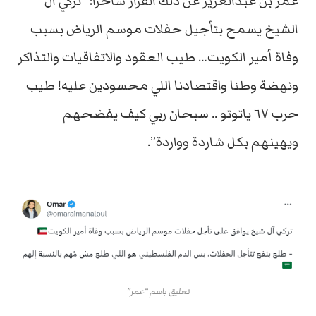
عمر بن عبدالعزيز عن ذلك القرار ساخرا: “تركي ال
الشيخ يسمح بتأجيل حفلات موسم الرياض بسبب
وفاة أمير الكويت… طيب العقود والاتفاقيات والتذاكر
ونهضة وطنا واقتصادنا اللي محسودين عليه! طيب
حرب ٦٧ ياتوتو .. سبحان ربي كيف يفضحهم
ويهينهم بكل شاردة وواردة”.
تعليق باسم “عمر”