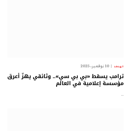
10 نوفمبر، 2025
الهدهد
ترامب يسقط «بي بي سي».. وثائقي يهزّ أعرق
مؤسسة إعلامية في العالم
…