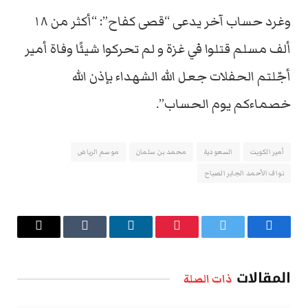
وغرد حساب آخر يدعى “قصى كفاح”: “أكثر من ١٨
ألف مسلم قتلوا في غزة و لم تحركوا شيئًا وفاة أمير
أجّلتم الحفلات جعل الله الشهداء بإذن الله
خصماءكم يوم الحساب”.
أمير الكويت
السعودية
محمد بن سلمان
موسم الرياض
نواف الأحمد الجابر الصباح
فيسبوك
تويتر
بينتيريست
لينكدإن
Tumblr
البريد
الإلكتروني
المقالات
ذات الصلة