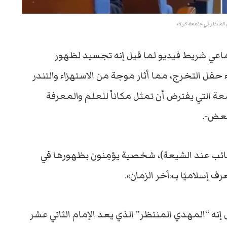
المنتظر في جامعة كربلاء
اعي شريط فيديو لما قيل إنه تجسيد لظهور
 حفل التخرج، مما أثار موجة من الاستهزاء والتندر
ة التي يفترض أن تمثل مكاناً للعلم والمعرفة
بعض-.
لغائب عند الشيعة)، شخصية يؤمِنون بظهورها في
ف إسلاميًا بـ«آخر الزمان».
نه “المهدي المنتظر” الذي يعد الإمام الثاني عشر