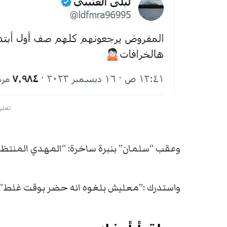
تعليق
وعقب “سلمان” بنبرة ساخرة: “المهدي المنتظر
واستدرك :”معليش بلغوه انه حضر بوقت غلط”.