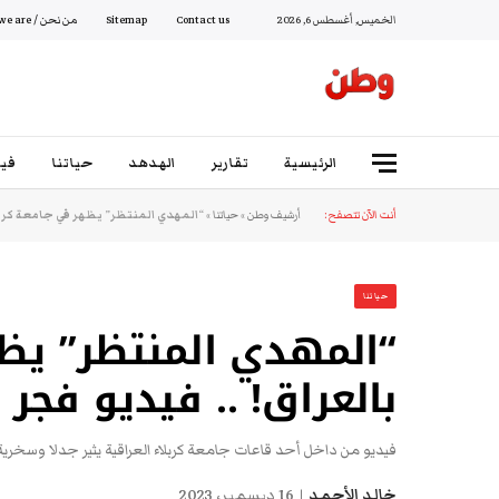
الخميس, أغسطس 6, 2026
Contact us
Sitemap
من نحن / Who we are
الرئيسية
تقارير
الهدهد
حياتنا
فيد
أنت الآن تتصفح:
أرشيف وطن
»
حياتنا
»
“المهدي المنتظر” يظهر في جامعة كربل
حياتنا
“المهدي المنتظر” يظ
بالعراق! .. فيديو فجر
فيديو من داخل أحد قاعات جامعة كربلاء العراقية يثير جدلا وسخري
خالد الأحمد
16 ديسمبر، 2023