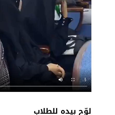
لوّح بيده للطلاب