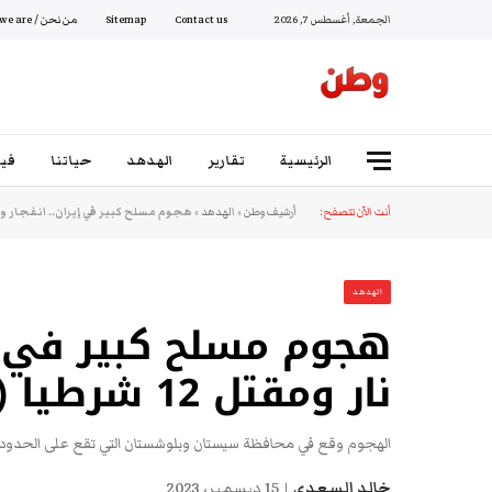
الجمعة, أغسطس 7, 2026
Contact us
Sitemap
من نحن / Who we are
الرئيسية
تقارير
الهدهد
حياتنا
فيد
أنت الآن تتصفح:
أرشيف وطن
»
الهدهد
»
هجوم مسلح كبير في إيران.. انفجار وإطلاق نار وم
الهدهد
هجوم مسلح كبير في إي
نار ومقتل 12 شرطيا (تفاصيل)
الهجوم وقع في محافظة سيستان وبلوشستان التي تقع على الحدود 
خالد السعدي
15 ديسمبر، 2023