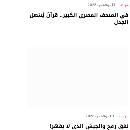
11 نوفمبر، 2025
حياتنا
في المتحف المصري الكبير.. قرآنٌ يُشعل
الجدل
…
10 نوفمبر، 2025
الهدهد
نفق رفح والجيش الذي لا يقهر!