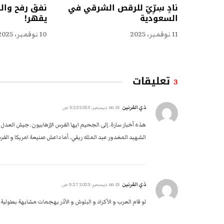
نادٍ سِرِّيّ للرقص الشرقي في
نفق رفح وال
السعودية
يقهر!
11 نوفمبر، 2025
10 نوفمبر، 2025
تعليقات
3
ذي القرنين
on
15 ديسمبر، 2023 5:23 ص
هذه أخبار سارة. إلى الجحيم ايها الفرس الإرهابيون. جيش العدل
الشهيد المغدور عبد الملك ريفي. أما داعش صنيعة امريكا و الف
ذي القرنين
on
15 ديسمبر، 2023 5:27 ص
لو قام العرب و الأكراد و البلوش و الأذر بهجمات مشابهة بطولية 