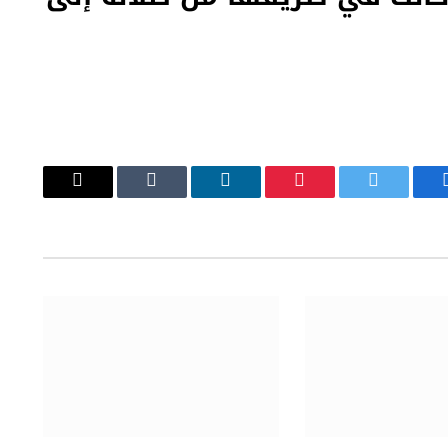
يسبوك
تويتر
بينتيريست
لينكدإن
Tumblr
البريد
الإلكتروني