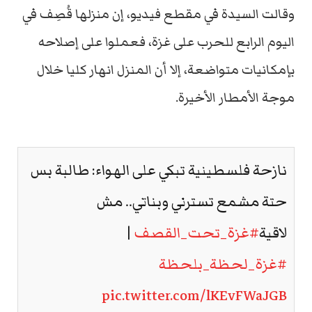
وقالت السيدة في مقطع فيديو، إن منزلها قُصِف في
اليوم الرابع للحرب على غزة، فعملوا على إصلاحه
بإمكانيات متواضعة، إلا أن المنزل انهار كليا خلال
موجة الأمطار الأخيرة.
نازحة فلسطينية تبكي على الهواء: طالبة بس
حتة مشمع تسترني وبناتي.. مش
لاقية
#غزة_تحت_القصف
|
#غزة_لحظة_بلحظة
pic.twitter.com/lKEvFWaJGB