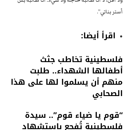
ولا أقل، لا أنا طالبة حاجة ولا شيء.. أنا طالبة بس
أستر بناتي”.
اقرأ أيضا:
فلسطينية تخاطب جثث
أطفالها الشهداء.. طلبت
منهم أن يسلموا لها على هذا
الصحابي
“قوم يا ضياء قوم”.. سيدة
فلسطينية تُفجع باستشهاد