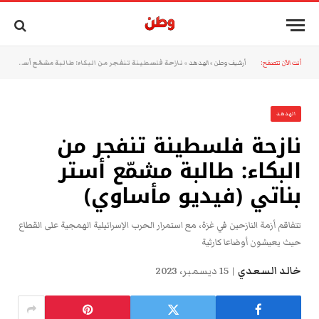
أنت الآن تتصفح:
أرشيف وطن
»
الهدهد
»
نازحة فلسطينة تنفجر من البكاء: طالبة مشمّع أستر بناتي (فيديو مأساوي)
الهدهد
نازحة فلسطينة تنفجر من
البكاء: طالبة مشمّع أستر
بناتي (فيديو مأساوي)
تتفاقم أزمة النازحين في غزة، مع استمرار الحرب الإسرائيلية الهمجية على القطاع
حيث يعيشون أوضاعا كارثية
خالد السعدي
15 ديسمبر، 2023