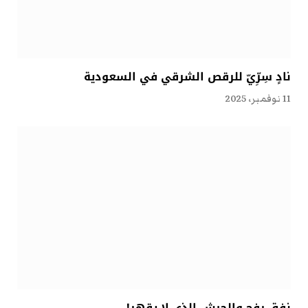
نادٍ سِرِّيّ للرقص الشرقي في السعودية
11 نوفمبر، 2025
نفق رفح والجيش الذي لا يقهر!