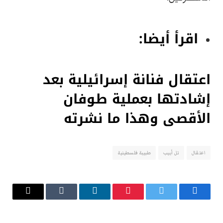
اقرأ أيضا:
اعتقال فنانة إسرائيلية بعد
إشادتها بعملية طوفان
الأقصى وهذا ما نشرته
اعتقال
تل أبيب
طبيبة فلسطينية
فيسبوك
تويتر
بينتيريست
لينكدإن
Tumblr
البريد
الإلكتروني