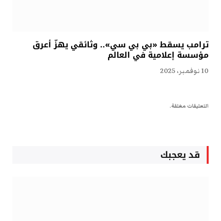
ترامب يسقط «بي بي سي».. وثائقي يهزّ أعرق
مؤسسة إعلامية في العالم
10 نوفمبر، 2025
التعليقات مغلقة.
قد يعجبك