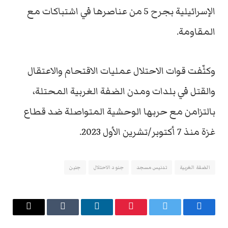
الإسرائيلية بجرح 5 من عناصرها في اشتباكات مع
المقاومة.
وكثّفت قوات الاحتلال عمليات الاقتحام والاعتقال
والقتل في بلدات ومدن الضفة الغربية المحتلة،
بالتزامن مع حربها الوحشية المتواصلة ضد قطاع
غزة منذ 7 أكتوبر/تشرين الأول 2023.
الضفة الغربية
تدنيس مسجد
جنود الاحتلال
جنين
فيسبوك
تويتر
بينتيريست
لينكدإن
Tumblr
البريد