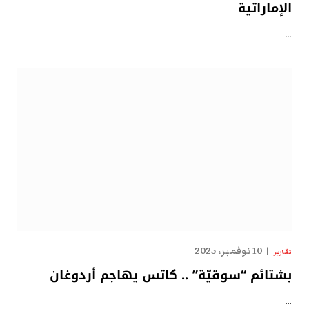
الإماراتية
…
10 نوفمبر، 2025
تقارير
بشتائم “سوقيّة” .. كاتس يهاجم أردوغان
…