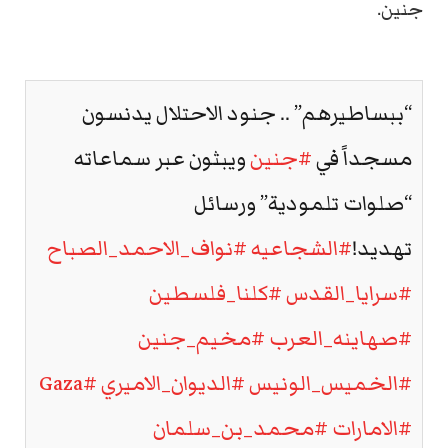
جنين.
“ببساطيرهم” .. جنود الاحتلال يدنسون
مسجداً في
#جنين
ويبثون عبر سماعاته
“صلوات تلمودية” ورسائل
تهديد!
#الشجاعيه
#نواف_الاحمد_الصباح
#سرايا_القدس
#كلنا_فلسطين
#صهاينه_العرب
#مخيم_جنين
#الخميس_الونيس
#الديوان_الاميري
#Gaza
#الامارات
#محمد_بن_سلمان