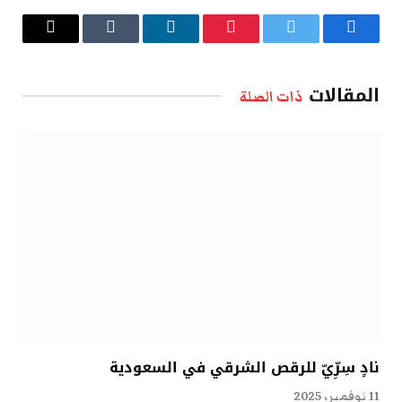
فيسبوك
تويتر
بينتيريست
لينكدإن
Tumblr
البريد
الإلكتروني
المقالات
ذات الصلة
نادٍ سِرِّيّ للرقص الشرقي في السعودية
11 نوفمبر، 2025