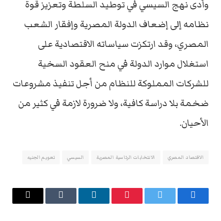
وأدى نهج السيسي في توطيد السلطة وتعزيز قوة
نظامه إلى إضعاف الدولة المصرية وإفقار الشعب
المصري، وقد ارتكزت سياساته الاقتصادية على
استغلال موارد الدولة في منح العقود السخية
للشركات المملوكة للنظام من أجل تنفيذ مشروعات
ضخمة بلا دراسة كافية، ولا ضرورة لازمة في كثير من
الأحيان.
الاقتصاد المصري
الانتخابات الرئاسية المصرية
السيسي
تعويم الجنيه
فيسبوك
تويتر
بينتيريست
لينكدإن
Tumblr
البريد
الإلكتروني