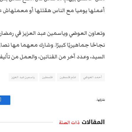
أعملها يوميا مع الناس هقللها أو معملهاش عش
نجاحًا جماهيريًا كبيرًا. وشارك معهما مها نصا
السيد، وعدد آخر من الفنانين، والعمل من تأ
أحمد العوضي
علم فلسطين
فلسطين
ياسمين عبد العزيز
شاركها.
ف
المقالات
ذات الصلة