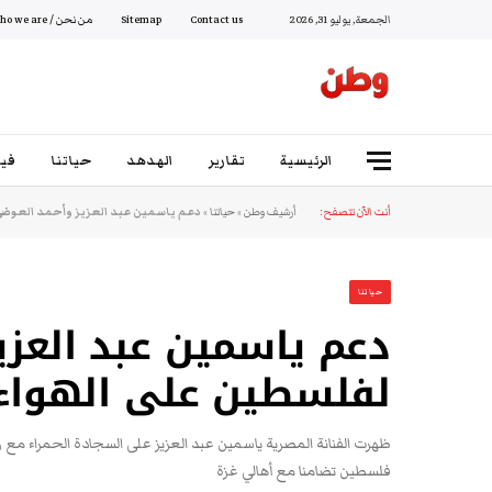
الجمعة, يوليو 31, 2026
Contact us
Sitemap
من نحن / Who we are
الرئيسية
تقارير
الهدهد
حياتنا
فيد
أنت الآن تتصفح:
أرشيف وطن
»
حياتنا
»
دعم ياسمين عبد العزيز وأحمد العوضي 
حياتنا
دعم ياسمين عبد العزي
لفلسطين على الهواء 
ظهرت الفنانة المصرية ياسمين عبد العزيز على السجادة الحمراء 
فلسطين تضامنا مع أهالي غزة