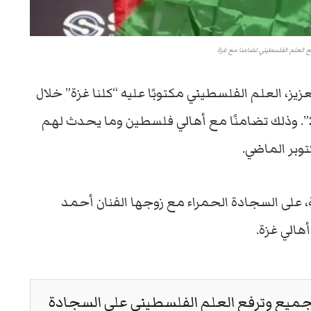
ع العلم الفلسطيني تضامنا مع غزة
ز، العلم الفلسطيني مكتوبًا عليه “كلنا غزة” خلال
حضورها “حفل توزيع جوائز وشوشة لعام 2023”. وذلك تضامنًا مع أهالي فلسطين وما يحدث لهم
ة، على السجادة الحمراء مع زوجها الفنان أحمد
الي غزة.
ميع وترفع العلم الفلسطيني على السجادة