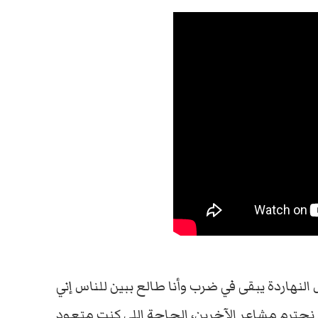
النهاردة يبقى في ضرب وأنا طالع ببين للناس إني
رم مشاعر الآخرين، الحاجة اللي كنت متعود