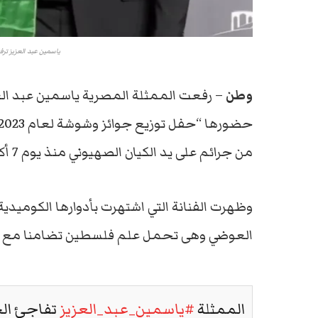
ياسمين عبد العزيز ترف
وطن
– رفعت الممثلة المصرية ياسمين عبد العزي
من جرائم على يد الكيان الصهيوني منذ يوم 7 أكتوبر الماضي.
وظهرت الفنانة التي اشتهرت بأدوارها الكوميدي
العوضي وهى تحمل علم فلسطين تضامنا مع أه
الممثلة
#ياسمين_عبد_العزيز
تفاجئ الج