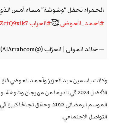
الحمراء لحفل “وشوشة” مساء أمس الذي
#احمد_العوضي
🥰
#العراب
rZctQ9xik7
— خالد المولى | العرّاب (@AlArrabcom)
وكانت ياسمين عبد العزيز وأحمد العوضي فازا
الأفضل 2023 في الدراما من مهرجان و
الموسم الرمضاني 2023، وحقق ن
التواصل الاجتماعي.