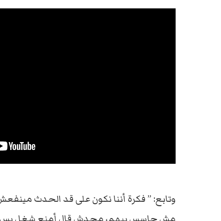
وتابع: ” فكرة أننا نكون على قد الحدث مينفعش 
مش حاسس بيهم، محدش قال أمنع شغل بس نحت