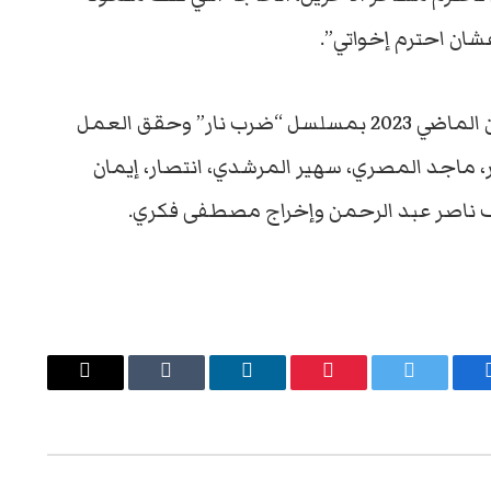
ان احترم إخواتي”.
وتعاون العوضي وياسمين عبد العزيز في رمضان الماضي 2023 بمسلسل “ضرب نار” وحقق العمل
ر، ماجد المصري، سهير المرشدي، انتصار، إيمان
ليف ناصر عبد الرحمن وإخراج مصطفى فكري.
يسبوك
تويتر
بينتيريست
لينكدإن
Tumblr
البريد
الإلكتروني