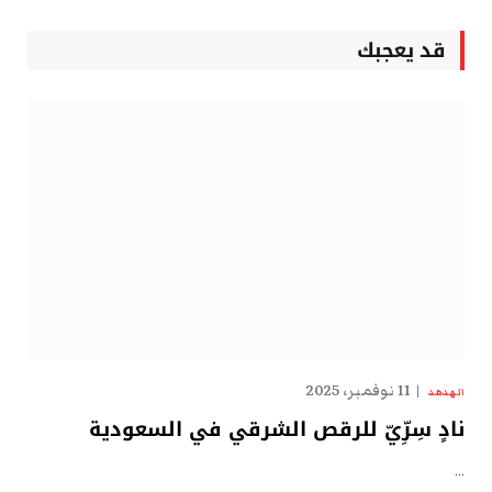
قد يعجبك
11 نوفمبر، 2025
الهدهد
نادٍ سِرِّيّ للرقص الشرقي في السعودية
…