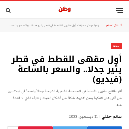
أنت الآن تتصفح:
أرشيف وطن
»
حياتنا
»
أول مقهى للقطط في قطر يثير جدلا.. والسعر بالساعة (فيديو)
حياتنا
أول مقهى للقطط في قطر
يثير جدلا.. والسعر بالساعة
(فيديو)
أثار افتتاح مقهى للقطط في العاصمة القطرية الدوحة جدلاً واسعاً في البلاد بين
من أثنى على الفكرة ومن اعتبرها شكلاً من أشكال العبث والترف الذي لا فائدة
منه
سالم حنفي
11 ديسمبر، 2023