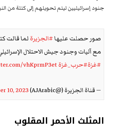
جنود إسرائيليين ليتم تحويلهم إلى كتلة من الن
صور حصلت عليها
#الجزيرة
لما قالت كت
مع آليات وجنود جيش الاحتلال الإسرائي
#غزة
#حرب_غزة
itter.com/vhKprmP3et
— قناة الجزيرة (@AJArabic)
r 10, 2023
المثلث الأحمر المقلوب