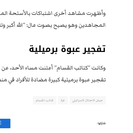
وأظهرت مشاهد أخرى اشتباكات بالأسلحة المت
المجاهدين وهو يصيح بصوت عال: “الله أكبر ولل
تفجير عبوة برميلية
وكانت “كتائب القسام” أعلنت مساء الأحد، عن م
تفجير عبوة برميلية كبيرة مضادة للأفراد في 
جيش الاحتلال الاسرائيلي
غزة
كتائب القسام
شاركها.
ف