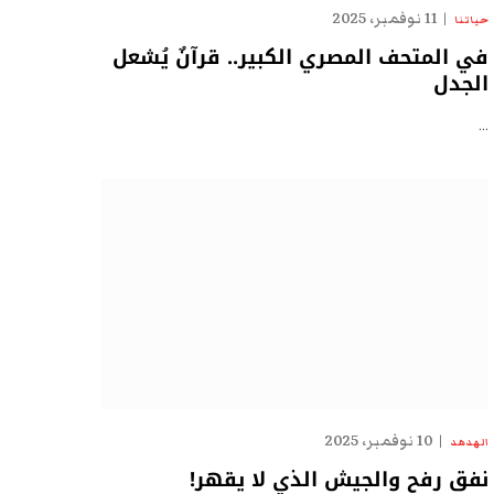
11 نوفمبر، 2025
حياتنا
في المتحف المصري الكبير.. قرآنٌ يُشعل
الجدل
…
10 نوفمبر، 2025
الهدهد
نفق رفح والجيش الذي لا يقهر!