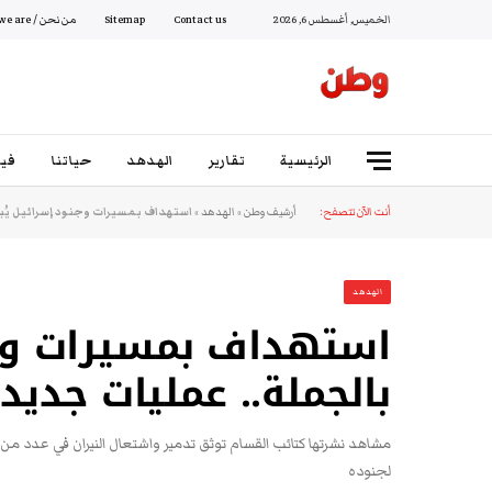
الخميس, أغسطس 6, 2026
Contact us
Sitemap
من نحن / Who we are
الرئيسية
تقارير
الهدهد
حياتنا
فيد
أنت الآن تتصفح:
أرشيف وطن
»
الهدهد
»
استهداف بمسيرات وجنود إسرائيل يُب
الهدهد
استهداف بمسيرات وجن
بالجملة.. عمليات جديد
مشاهد نشرتها كتائب القسام توثق تدمير واشتعال النيران في عدد من 
لجنوده