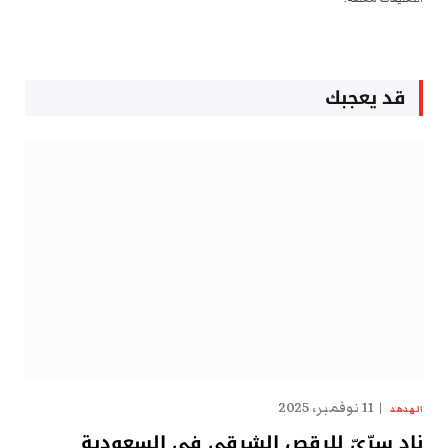
قد يعجبك
11 نوفمبر، 2025
الهدهد
نادٍ سِرِّيّ للرقص الشرقي في السعودية