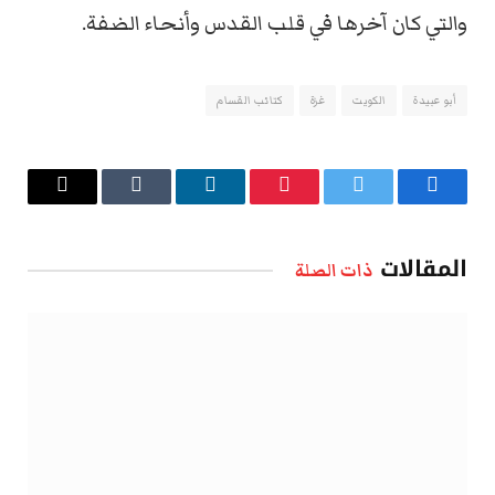
والتي كان آخرها في قلب القدس وأنحاء الضفة.
أبو عبيدة
الكويت
غزة
كتائب القسام
فيسبوك
تويتر
بينتيريست
لينكدإن
Tumblr
البريد
الإلكتروني
المقالات
ذات الصلة