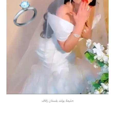
حليمة بولند بفستان زفاف