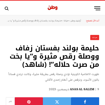
أنت الآن تتصفح:
أرشيف وطن
»
حياتنا
»
حليمة بولند بفستان زفاف ووصلة رقص مثيرة و”يا بخت من صرت حلاله”! (شاهد)
حياتنا
حليمة بولند بفستان زفاف
ووصلة رقص مثيرة و”يا بخت
من صرت حلاله”! (شاهد)
ظهرت الاعلامية الكويتية تؤدي وصلة رقص بطريقة مثيرة، وكانت ترتدي فستاناً
باللون الأسود، وترقص على أنغام إحدى الأغاني
9 ديسمبر، 2023
ANAS AL SALEM