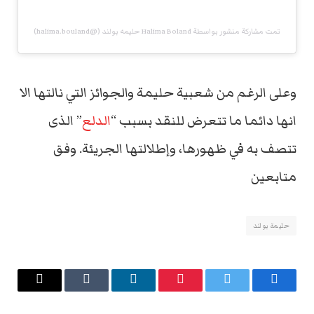
تمت مشاركة منشور بواسطة ‏‎Halima Boland حليمه بولند‎‏ (@‏‎halima.bouland‎‏)
وعلى الرغم من شعبية حليمة والجوائز التي نالتها الا
انها دائما ما تتعرض للنقد بسبب “
الدلع
” الذى
تتصف به في ظهورها، وإطلالتها الجريئة. وفق
متابعين
حليمة بولند
فيسبوك
تويتر
بينتيريست
لينكدإن
Tumblr
البريد
الإلكتروني