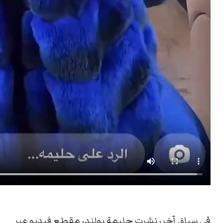
في سياقٍ آخر، نشرت حليمة بولند، مقطع فيديو عبر