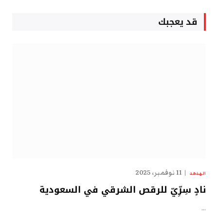
قد يعجبك
11 نوفمبر، 2025
الهدهد
نادٍ سِرِّيّ للرقص الشرقي في السعودية
…