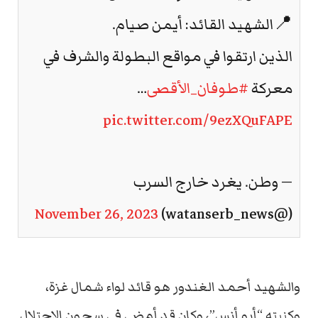
📍الشهيد القائد: أيمن صيام.
الذين ارتقوا في مواقع البطولة والشرف في
معركة
#طوفان_الأقصى
…
pic.twitter.com/9ezXQuFAPE
— وطن. يغرد خارج السرب
November 26, 2023
(@watanserb_news)
والشهيد أحمد الغندور هو قائد لواء شمال غزة،
وكنيته “أبو أنس”، وكان قد أمضى في سجون الاحتلال