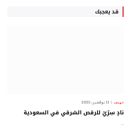
قد يعجبك
11 نوفمبر، 2025
الهدهد
نادٍ سِرِّيّ للرقص الشرقي في السعودية
…