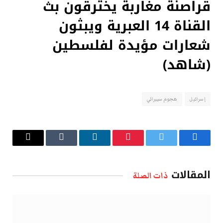
قراصنة مغاربة يخترقون بث
القناة 14 العبرية ويبثون
شعارات مؤيدة لفلسطين
(شاهد)
إسرائيل
هجوم سيبراني
فيسبوك
تويتر
بينتيريست
لينكدإن
Tumblr
البريد
الإلكتروني
المقالات
ذات الصلة