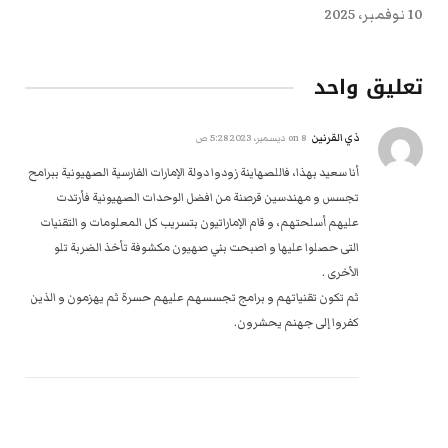
10 نوفمبر، 2025
تعليق واحد
ذي القرنين
on
8 ديسمبر، 2023 5:28 ص
أنا سعيد بهذا، فاللصهاينة زودوا دولة الإمارات الفارسية الصهيونية ببرامح
تجسس و مهندسين قرصنة من افضل الوحدات الصهيونية فأرتدت
عليهم أسلحتهم، و قام الإماراتيون بتسريب كل المعلومات و التقنيات
التى حصلوا عليها و اصبحت بني صهيون مكشوفة تأخذ الضربة تلو
الأخرى .
ثم تكون تقنياتهم و برامج تجسسهم عليهم حسرة ثم يهزمون و الذين
كفروا إلى جهنم يحشرون.