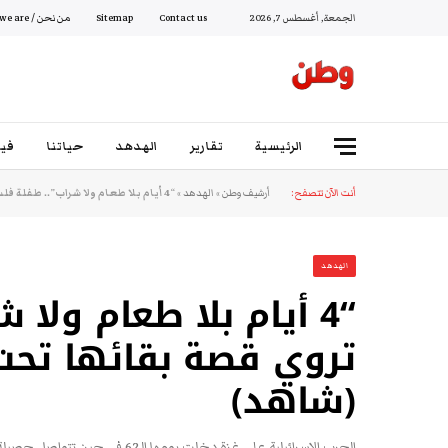
الجمعة, أغسطس 7, 2026
Contact us
Sitemap
من نحن / Who we are
الرئيسية
تقارير
الهدهد
حياتنا
فيد
أنت الآن تتصفح:
أرشيف وطن
»
الهدهد
»
“4 أيام بلا طعام ولا شراب”.. طفلة فلسطينية تروي قصة بقائها تحت أنقاض منزلها في غزة (شاهد)
الهدهد
“4 أيام بلا طعام ول
تروي قصة بقائها تحت
(شاهد)
الحرب الإسرائيلية على غزة دخلت يومها الـ62 في حين تتواصل حصيلة الشهداء في الارتفاع جراء مجازر الاحتلال