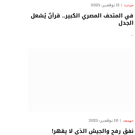
11 نوفمبر، 2025
حياتنا
في المتحف المصري الكبير.. قرآنٌ يُشعل
الجدل
…
10 نوفمبر، 2025
الهدهد
نفق رفح والجيش الذي لا يقهر!