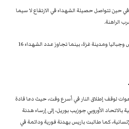
لت الحرب الإسرائيلية على غزة يومها الـ62، في حين تتواصل حصيلة الشهداء في الارتفاع لا سيما
ب الراهنة.
وارتكب الاحتلال مزيدا من المجازر في خان يونس وجباليا ومدينة غزة، بينما تجاوز عدد الشهداء 16
وات لوقف إطلاق النار في أسرع وقت، حيث دعا قادة
بالاتحاد الأوروبي جوزيب بوريل، إلى إرساء هدنة
نسانية، كما طالبت باريس بهدنة فورية ودائمة في