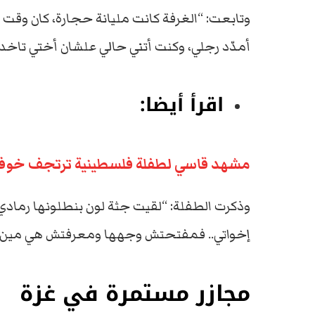
وتابعت: “الغرفة كانت مليانة حجارة، كان وق
أمدّد رجلي، وكنت أتني حالي علشان أختي تاخد 
اقرأ أيضا:
مشهد قاسي لطفلة فلسطينية ترتجف خوفاً 
وذكرت الطفلة: “لقيت جثة لون بنطلونها رمادي
إخواتي.. فمفتحتش وجهها ومعرفتش هي مين”
مجازر مستمرة في غزة