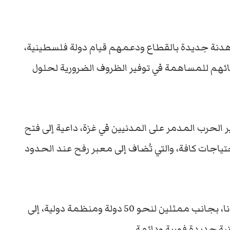
 هدنة جديدة بالقطاع ودعمهم قيام دولة فلسطينية،
ائهم للمساهمة في توفير الظروف الضرورية لحلول
الحرب المدمر على المدنيين في غزة، داعية إلى فتح
تياجات كافة، والتي تُضاف إلى معبر رفح عند الحدود
فيما دعت وزيرة الخارجية الفرنسية كاثرين كولونا، بجانب ممثلين لنحو 50 دولة ومنظمة دولية، إلى
نية جديدة فورية ودائمة.