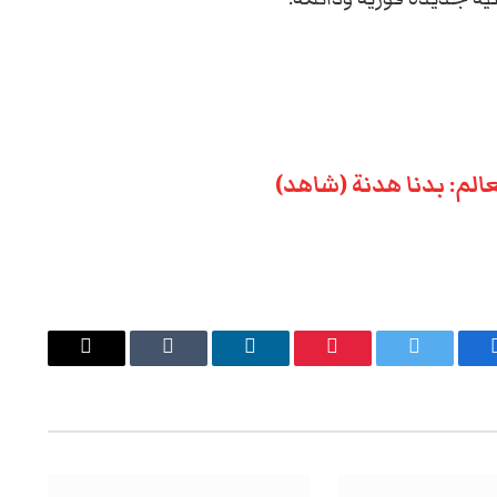
لم: بدنا هدنة (شاهد)
يسبوك
تويتر
بينتيريست
لينكدإن
Tumblr
البريد
الإلكتروني