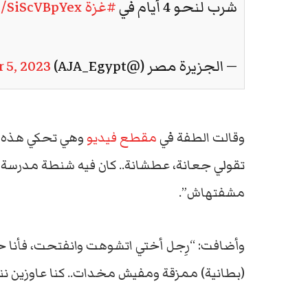
شرب لنحو 4 أيام في
#غزة
m/SiScVBpYex
— الجزيرة مصر (@AJA_Egypt)
 5, 2023
وقالت الطفة في
مقطع فيديو
تقولي جعانة، عطشانة.. كان فيه شنطة مدرسة جابوا
مشفتهاش”.
وأضافت: “رِجل أختي اتشوهت وانفتحت، فأنا حمل
(بطانية) ممزقة ومفيش مخدات.. كنا عاوزين ن