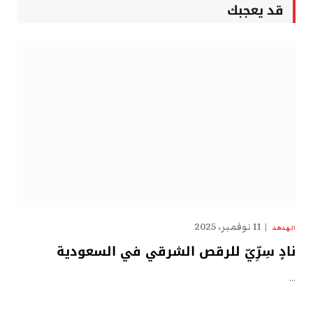
قد يعجبك
11 نوفمبر، 2025
الهدهد
نادٍ سِرِّيّ للرقص الشرقي في السعودية
…