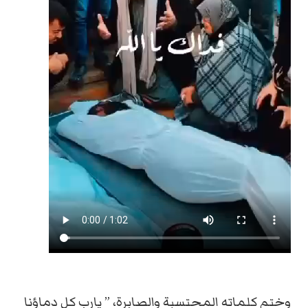
وختم كلماته المحتسبة والصابرة، ” يارب كل دماؤنا