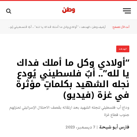
أنت الآن تتصفح:
أرشيف وطن
»
الهدهد
»
“أولادي وكل ما أملك فداك يا لله”.. أبٌ فلسطيني يُودع نجله الشهيد بكلماتٍ مؤثرة في غزة (فيديو)
الهدهد
“أولادي وكل ما أملك فداك
يا لله”.. أبٌ فلسطيني يُودع
نجله الشهيد بكلماتٍ مؤثرة
في غزة (فيديو)
وداع أب فلسطيني لنجله الشهيد بعد ارتقائه بقصف الاحتلال الإسرائيلي لمنزلهم
جنوب قطاع غزة
فارس أبو شيحة
7 ديسمبر، 2023