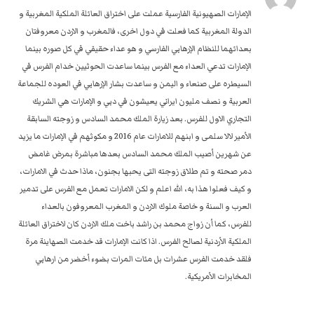
الإمارات الصهيونية الفارسية عملت على اختراق العائلة الملكية المغربية و
الدولة المغربية كما فعلت في دول اخرى، فالمغرب و الاردن معروفتان
بعدائهما للنظام الإرهابي الفارسي و هو عداء حقيقي في كل صوره بينما
الإمارات تدعي العداء مع الفرس بينما ساعدت الحوثيين خدام الفرس في
السيطره على صنعاء و اليمن و ساعدت بشار الإرهابي في العوده للجماعة
العربية و نصف مليون ايراني يعيشون في دبي و الإمارات هي الشريك
التجاري الاول للفرس. بعد زيارة الملك محمد السادس و زوجته السابقة
الأمير لالا سلمى و ابنهم للامارات عام 2016 و مكوثهم في الإمارات ما يزيد
عن شهرين أصيب الملك محمد السادس بعدها مباشرة بمرض غامض
دمر صحته و تم طلاق زوجته التى يحبها بجنون، ماذا حدث في الامارات،
و كيف فعلوا هذا به، الله اعلم و لكن الامارات تعمل مع الفرس على تدمير
العرب و السنة و خاصة ملوك الاردن و المغرب المعروفون بالعداء
للفرس، كما أن زواج محمد بن راشد باخت ملك الاردن كان لاختراق العائلة
الملكية الأردنية لصالح الفرس. اذا كانت الإمارات قد خدمت الصهاينة مرة
فلقد خدمت الفرس عشرات بل مئات المرات بضوء أخضر من ارهابي
المخابرات الأمريكية.