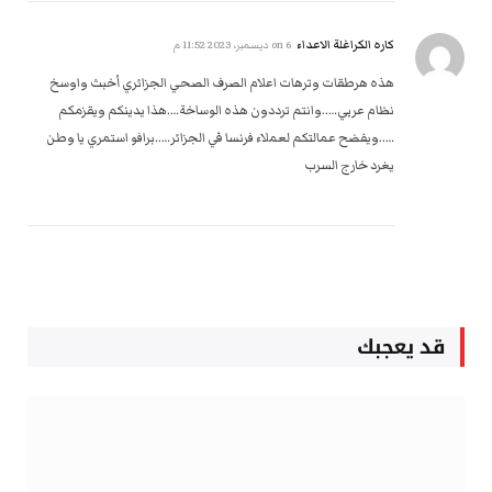
كاره الكراغلة الاعداء
on
6 ديسمبر، 2023 11:52 م
هذه هرطقات وترهات اعلام الصرف الصحي الجزائري أخبث واوسخ
نظام عربي…..وانتم ترددون هذه الوساخة….هذا يدينكم ويقزمكم
…..ويفضح عمالتكم لعملاء فرنسا في الجزائر…..برافو استمري يا وطن
يغرد خارج السرب
قد يعجبك