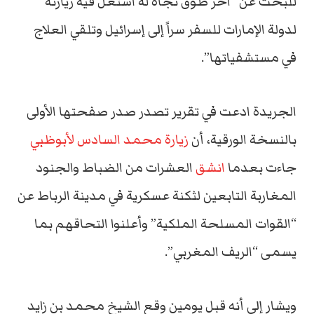
للبحث عن “آخر طوق نجاة له استغل فيه زيارته
لدولة الإمارات للسفر سراً إلى إسرائيل وتلقي العلاج
في مستشفياتها”.
الجريدة ادعت في تقرير تصدر صدر صفحتها الأولى
بالنسخة الورقية، أن
زيارة محمد السادس لأبوظبي
جاءت بعدما
انشق
العشرات من الضباط والجنود
المغاربة التابعين لثكنة عسكرية في مدينة الرباط عن
“القوات المسلحة الملكية” وأعلنوا التحاقهم بما
يسمى “الريف المغربي”.
ويشار إلى أنه قبل يومين وقع الشيخ محمد بن زايد