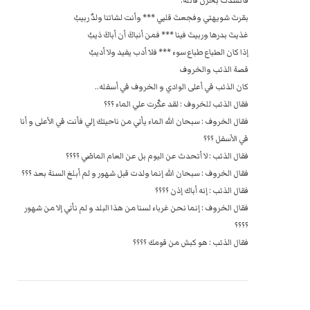
بقرتَ شويهتي وفجعتَ قلبي *** وأنت لشاتنا ولدٌ ربيبُ
غذيتَ بدرها وربيتَ فينا *** فمن أنباكَ أن أباكَ ذيبُ
إذا كان الطباع طباع سوء *** فلا أدب يفيد ولا أديبُ
قصة الذئب والخروف
كان الذئب في أعلى الوادي و الخروف في أسفله..
فقال الذئب للخروف : لقد عكّرت علي الماء ؟؟؟
فقال الخروف : سبحان الله الماء يأتي من ناحيتك إلي فأنت في الأعلى و أنا
في الأسفل ؟؟؟
فقال الذئب : لا أتحدث عن اليوم بل عن العام الماضي ؟؟؟؟
فقال الخروف : سبحان الله إنما ولدت قبل شهور و لم أبلغ السنة بعد ؟؟؟
فقال الذئب : إنه أباك إذن ؟؟؟؟
فقال الخروف : إنما نحن غرباء لسنا من هذا البلد و لم نأتي إلا من شهور
؟؟؟؟
فقال الذئب : هو كبش من قومك ؟؟؟؟