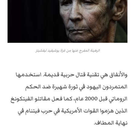
الرهينة المفرج عنها من غزة يوشيفيد ليفشيتز
والأنفاق هي تقنية قتال حربية قديمة. استخدمها
المتمردون اليهود في ثورة شهيرة ضد الحكم
الروماني قبل 2000 عام، كما فعل مقاتلو الفيتكونغ
الذين هزموا القوات الأمريكية في حرب فيتنام في
نهاية المطاف.