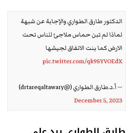
الدكتور طارق الطواري والإجابة عن شبهة
لماذا لم تبن حماس ملاجئ للناس تحت
الارض كما بنت الانفاق لجيشها
pic.twitter.com/qk9SYVOEdX
— أ.د.طارق الطواري (@drtareqaltawary)
December 5, 2023
طارق الطواري يرد على