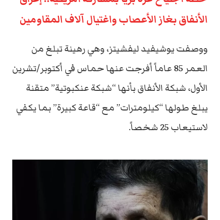
الأنفاق بغاز الأعصاب واغتيال آلاف المقاومين
ووصفت يوشيفيد ليفشيتز، وهي رهينة تبلغ من
العمر 85 عاماً أفرجت عنها حماس في أكتوبر/تشرين
الأول، شبكة الأنفاق بأنها “شبكة عنكبوتية” متقنة
يبلغ طولها “كيلومترات” مع “قاعة كبيرة” بما يكفي
لاستيعاب 25 شخصاً.