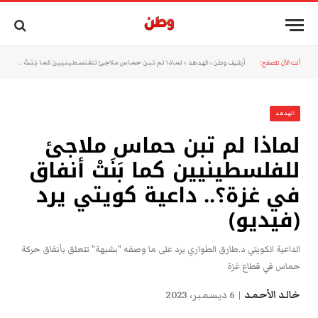
أنت الآن تتصفح:
أرشيف وطن
»
الهدهد
»
لماذا لم تبن حماس ملاجئ للفلسطينيين كما بَنَتْ أنفاق في غزة؟.. داعية كويتي يرد (فيديو)
الهدهد
لماذا لم تبن حماس ملاجئ
للفلسطينيين كما بَنَتْ أنفاق
في غزة؟.. داعية كويتي يرد
(فيديو)
الداعية الكويتي د.طارق الطواري يرد على ما وصفه "بشبهة" تتعلق بأنفاق حركة
حماس في قطاع غزة
خالد الأحمد
6 ديسمبر، 2023