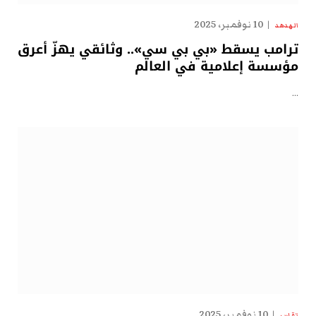
10 نوفمبر، 2025
الهدهد
ترامب يسقط «بي بي سي».. وثائقي يهزّ أعرق
مؤسسة إعلامية في العالم
…
10 نوفمبر، 2025
تقارير