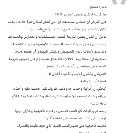
مجرد تساؤل.
هل كانت الأنفاق تحمي الغزيين !!!؟؟؟
على افتراض أن حماس استطاعت أن تبني أنفاق لسكان غزة، فذلك لا يمنع
الكيان بقصفها بذريعة أنها تأوي المقاومين مع المدنيين.
بدليل أن الكيان بنفس الذريعة قصف المستشفيات والمدارس والمساجد
والمساكن وحتى مقرات الصحافة ومقرات الأونوروا وسيارات الإسعاف.
وقد سبق لأسلاف بايدن الصهيوني وبلينكن اليهودي أن قصفوا ملجأ
العامرية في بغداد يوم 13/02/1991 خلال عدوانهم على العراق، بذريعة
كاذبة، وهي حيازته على أسلحة الدمار الشامل.
الأمريكان والكيان ذئاب، والذئب لا أخلاق له.
قصة الأعرابية والذئب.
“يحكى أن أعرابية وجدت جرو ذئب، قد ولد للتو ، فحنت عليه وأخذته
وربته، وكانت تطعمه من حليب شاة ٍ عندها، وكانت الشاة بمثابة الأم
لذلك الذئب .
وبعد مرور الوقت كبُر الذئب الصغير ، وعادت الأعرابية يوماً إلى بيتها
فوجدت أن الذئب قد هجم على الشاة وأكلها .
فحزنت الأعرابية على صنيع الذئب اللئيم الذي عرف طبعه بالفطرة،
فأنشدت بحزن قائلة: